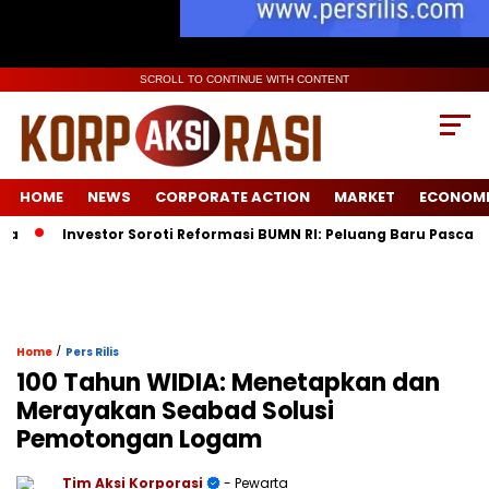
SCROLL TO CONTINUE WITH CONTENT
HOME
NEWS
CORPORATE ACTION
MARKET
ECONOM
Investor Soroti Reformasi BUMN RI: Peluang Baru Pasca Dananta
/
Home
Pers Rilis
100 Tahun WIDIA: Menetapkan dan
Merayakan Seabad Solusi
Pemotongan Logam
Tim Aksi Korporasi
- Pewarta