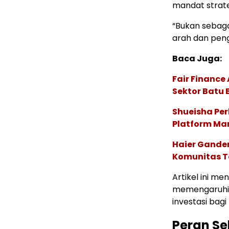
mandat strate
“Bukan sebaga
arah dan peng
Baca Juga:
Fair Financ
Sektor Batu 
Shueisha Pe
Platform Ma
Haier Ganden
Komunitas T
Artikel ini m
memengaruhi s
investasi bag
Peran Se