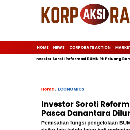
HOME
NEWS
CORPORATE ACTION
MARKE
ropa
Investor Soroti Reformasi BUMN RI: Peluang Baru Pasc
Home
ECONOMICS
/
Investor Soroti Refor
Pasca Danantara Dilu
Pemisahan fungsi pengelolaan BUM