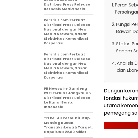
Distribusi Press Release
Peran Seb
Berbasis Media Sosial
Persainga
Persrilis.com Perkuat
Fungsi Pe
Distribusi Press Release
Nasional dengan New
Bawah Da
Media Network, Sasar
Efektivitas Komunikasi
Korporasi
Status Pe
Saham Se
Persrilis.com Perkuat
Distribusi Press Release
Analisis 
Nasional dengan New
Media Network, Sasar
dan Ekon
Efektivitas Komunikasi
Korporasi
PR Newswire Gandeng
Dengan keran
PSPI Perluas Jangkauan
fondasi hukum
Distribusi Press Release
ke Kanal Berita
utama kemente
Indonesia
pemegang sa
TEI ke-40 Resmi Ditutup,
Mendag Busan:
Transaksi Lewati Target,
Capai USD 22,80 Miliar