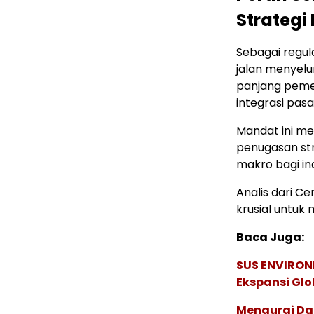
Strategi
Sebagai regul
jalan menyel
panjang pemeri
integrasi pasa
Mandat ini me
penugasan str
makro bagi indu
Analis dari C
krusial untuk 
Baca Juga:
SUS ENVIRONM
Ekspansi Glo
Mengurai Da