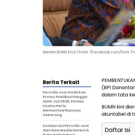
Menteri BUMN Erick Thohir. (Facebook.com/Erick Tho
PEMBENTUKAN 
Berita Terkait
(BPI Danantar
Persrilis.com Hadirkan
dalam tata ke
Promo Publikasi Hingga
Akhir Juli 2026, Pelaku
Usaha Perlu
BUMN kini dia
Memanfaatkannya
akuntabel di 
Sekarang
Kolaborasi Persrilis.com
Daftar Isi
dan New Media Network
Buka Babak Baru