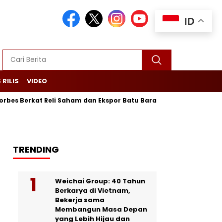
ID
 RILIS
VIDEO
erkat Reli Saham dan Ekspor Batu Bara
Purbaya Maju Lagi! L
TRENDING
Weichai Group: 40 Tahun
Berkarya di Vietnam,
Bekerja sama
Membangun Masa Depan
yang Lebih Hijau dan