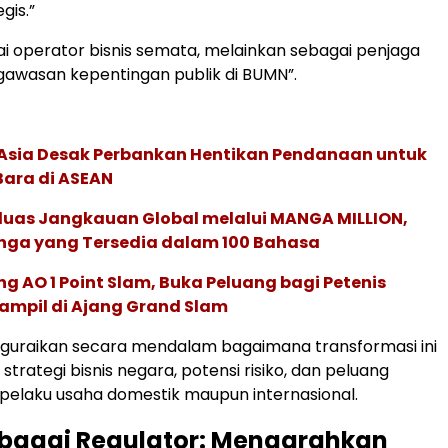
gis.”
i operator bisnis semata, melainkan sebagai penjaga
awasan kepentingan publik di BUMN”.
e Asia Desak Perbankan Hentikan Pendanaan untuk
Bara di ASEAN
rluas Jangkauan Global melalui MANGA MILLION,
nga yang Tersedia dalam 100 Bahasa
g AO 1 Point Slam, Buka Peluang bagi Petenis
ampil di Ajang Grand Slam
enguraikan secara mendalam bagaimana transformasi ini
trategi bisnis negara, potensi risiko, dan peluang
i pelaku usaha domestik maupun internasional.
bagai Regulator: Mengarahkan