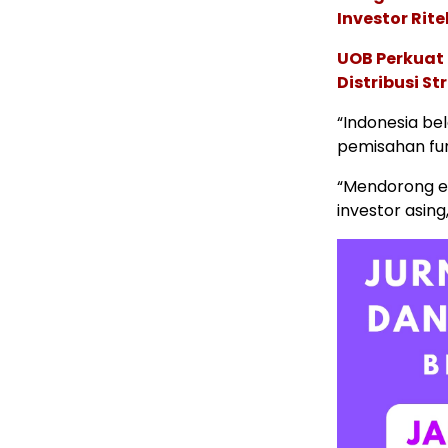
Investor Rite
UOB Perkuat
Distribusi St
“Indonesia be
pemisahan fun
“Mendorong ef
investor asing