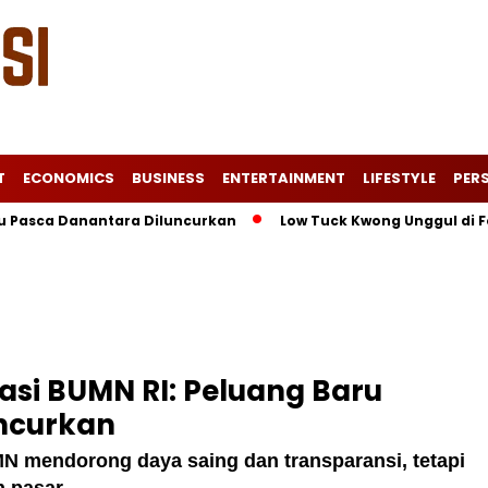
T
ECONOMICS
BUSINESS
ENTERTAINMENT
LIFESTYLE
PERS
a Danantara Diluncurkan
Low Tuck Kwong Unggul di Forbes B
masi BUMN RI: Peluang Baru
ncurkan
N mendorong daya saing dan transparansi, tetapi