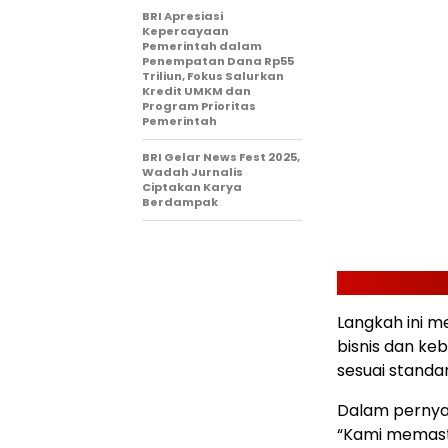
BRI Apresiasi
Kepercayaan
Pemerintah dalam
Penempatan Dana Rp55
Triliun, Fokus Salurkan
Kredit UMKM dan
Program Prioritas
Pemerintah
BRI Gelar News Fest 2025,
Wadah Jurnalis
Ciptakan Karya
Berdampak
Langkah ini 
bisnis dan keb
sesuai standar
Dalam pernya
“Kami memast