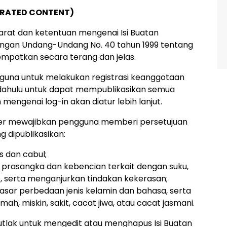
NERATED CONTENT)
arat dan ketentuan mengenai Isi Buatan
ngan Undang-Undang No. 40 tahun 1999 tentang
itempatkan secara terang dan jelas.
gguna untuk melakukan registrasi keanggotaan
 dahulu untuk dapat mempublikasikan semua
mengenai log-in akan diatur lebih lanjut.
siber mewajibkan pengguna memberi persetujuan
g dipublikasikan:
is dan cabul;
prasangka dan kebencian terkait dengan suku,
, serta menganjurkan tindakan kekerasan;
 dasar perbedaan jenis kelamin dan bahasa, serta
, miskin, sakit, cacat jiwa, atau cacat jasmani.
utlak untuk mengedit atau menghapus Isi Buatan