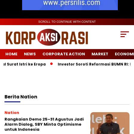
SCROLL TO CONTINUE WITH CONTENT
HOME
NEWS
CORPORATE ACTION
MARKET
ECONOM
Surat Istri ke Eropa
Investor Soroti Reformasi BUMN RI: Pe
Berita
Nation
Nation
Rangkaian Demo 25–31 Agustus Jadi
Alarm Dialog, SBY Minta Optimisme
untuk Indonesia