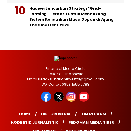
Huawei Luncurkan Strategi “Grid-
Forming” Terbaru untuk Mendukung
Sistem Kelistrikan Masa Depan di Ajang
The Smarter E 2026
Financial Media Circle
Jakarta - Indonesia
Email Redaksi: harianinvestor@gmail.com
WA Center: 0853 1555 7788
HOME
HISTORI MEDIA
TIM REDAKSI
KODE ETIK JURNALISTIK
PEDOMAN MEDIA SIBER
HAK JAWAB
KONTAK IKLAN