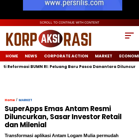
SCROLL TO CONTINUE WITH CONTENT
HOME
NEWS
CORPORATE ACTION
MARKET
ECONOM
masi BUMN RI: Peluang Baru Pasca Danantara Diluncurkan
Lo
/
Home
MARKET
SuperApps Emas Antam Resmi
Diluncurkan, Sasar Investor Retail
dan Milenial
Transformasi aplikasi Antam Logam Mulia permudah