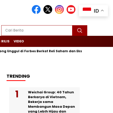
ID
 RILIS
VIDEO
ul di Forbes Berkat Reli Saham dan Ekspor Batu Bara
Purba
TRENDING
Weichai Group: 40 Tahun
Berkarya di Vietnam,
Bekerja sama
Membangun Masa Depan
yang Lebih Hijau dan