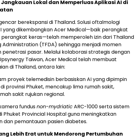
Jangkauan Lokal dan Memperluas Aplikasi AI di
hatan
encar berekspansi di Thailand. Solusi oftalmologi
AI yang dikembangkan Acer Medical—baik perangkat
perangkat keras—telah memperoleh izin dari Thailand
g Administration (TFDA) sehingga menjadi momen
 penetrasi pasar. Melalui kolaborasi strategis dengan
Upsynergy Taiwan, Acer Medical telah membuat
an di Thailand, antara lain:
lam proyek telemedisin berbasiskan AI yang dipimpin
di provinsi Phuket, mencakup lima rumah sakit,
mah sakit rujukan regional.
kamera fundus
non-mydriatic
ARC-1000 serta sistem
di Phuket Provincial Hospital guna meningkatkan
n dan pemantauan pasien diabetes.
ang Lebih Erat untuk Mendorong Pertumbuhan