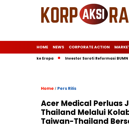
HOME
NEWS
CORPORATE ACTION
MARKE
urat Istri ke Eropa
Investor Soroti Reformasi BUMN RI: Pel
Home
Pers Rilis
/
Acer Medical Perluas 
Thailand Melalui Kola
Taiwan-Thailand Bers