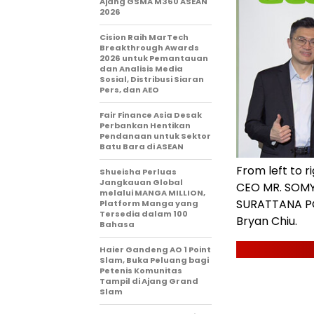
Ajang GSMA M360 ASEAN
2026
Cision Raih MarTech
Breakthrough Awards
2026 untuk Pemantauan
dan Analisis Media
Sosial, Distribusi Siaran
Pers, dan AEO
Fair Finance Asia Desak
Perbankan Hentikan
Pendanaan untuk Sektor
Batu Bara di ASEAN
From left to 
Shueisha Perluas
Jangkauan Global
CEO MR. SOMY
melalui MANGA MILLION,
SURATTANA PO
Platform Manga yang
Tersedia dalam 100
Bryan Chiu.
Bahasa
Haier Gandeng AO 1 Point
Slam, Buka Peluang bagi
Petenis Komunitas
Tampil di Ajang Grand
Slam