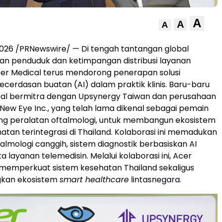
A
A
A
 2026 /PRNewswire/ — Di tengah tantangan global
an penduduk dan ketimpangan distribusi layanan
er Medical terus mendorong penerapan solusi
ecerdasan buatan (AI) dalam praktik klinis. Baru-baru
ical bermitra dengan Upsynergy Taiwan dan perusahaan
, New Eye Inc., yang telah lama dikenal sebagai pemain
ng peralatan oftalmologi, untuk membangun ekosistem
atan terintegrasi di Thailand. Kolaborasi ini memadukan
almologi canggih, sistem diagnostik berbasiskan AI
ta layanan telemedisin. Melalui kolaborasi ini, Acer
 memperkuat sistem kesehatan Thailand sekaligus
an ekosistem
smart healthcare
lintasnegara.