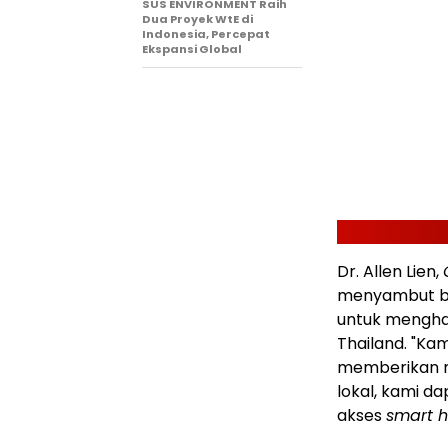
SUS ENVIRONMENT Raih
Dua Proyek WtE di
Indonesia, Percepat
Ekspansi Global
Dr. Allen Lien,
menyambut ba
untuk menghad
Thailand. "Kam
memberikan ma
lokal, kami 
akses
smart h