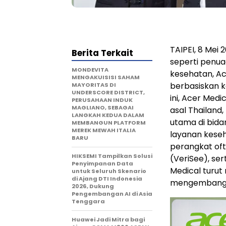
TAIPEI, 8 Mei
Berita Terkait
seperti penua
MONDEVITA
kesehatan, Ac
MENGAKUISISI SAHAM
berbasiskan k
MAYORITAS DI
UNDERSCORE DISTRICT,
ini, Acer Med
PERUSAHAAN INDUK
MAGLIANO, SEBAGAI
asal Thailand
LANGKAH KEDUA DALAM
utama di bida
MEMBANGUN PLATFORM
MEREK MEWAH ITALIA
layanan keseh
BARU
perangkat oft
HIKSEMI Tampilkan Solusi
(VeriSee), ser
Penyimpanan Data
Medical turut
untuk Seluruh Skenario
di Ajang DTI Indonesia
mengembangk
2026, Dukung
Pengembangan AI di Asia
Tenggara
Huawei Jadi Mitra bagi