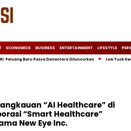
T
ECONOMICS
BUSINESS
ENTERTAINMENT
LIFESTYLE
PERS
uang Baru Pasca Danantara Diluncurkan
Low Tuck Kwong Ungg
Jangkauan “AI Healthcare” di
borasi “Smart Healthcare”
ama New Eye Inc.