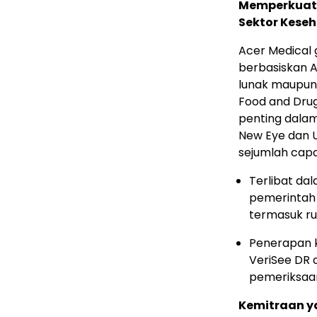
Memperkuat 
Sektor Kese
Acer Medical g
berbasiskan 
lunak maupun 
Food and Dru
penting dalam
New Eye dan 
sejumlah capai
Terlibat da
pemerintah 
termasuk ru
Penerapan 
VeriSee DR 
pemeriksaa
Kemitraan y