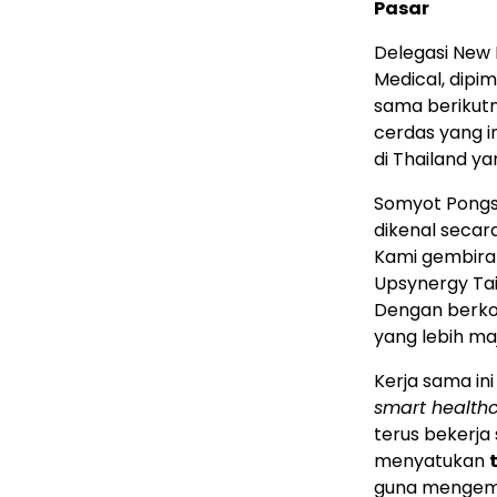
Pasar
Delegasi New 
Medical, dip
sama berikutn
cerdas yang 
di Thailand y
Somyot Pongsa
dikenal secar
Kami gembira 
Upsynergy Tai
Dengan berkol
yang lebih ma
Kerja sama in
smart health
terus bekerja
menyatukan
guna mengemb