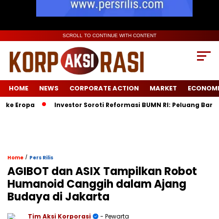
SCROLL TO CONTINUE WITH CONTENT
HOME
NEWS
CORPORATE ACTION
MARKET
ECONOM
opa
Investor Soroti Reformasi BUMN RI: Peluang Baru Pasca
/
Home
Pers Rilis
AGIBOT dan ASIX Tampilkan Robot
Humanoid Canggih dalam Ajang
Budaya di Jakarta
Tim Aksi Korporasi
- Pewarta