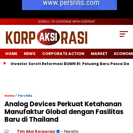
SCROLL TO CONTINUE WITH CONTENT
HOME
NEWS
CORPORATE ACTION
MARKET
ECONOM
Investor Soroti Reformasi BUMN RI: Peluang Baru Pasca Danan
/
Home
Pers Rilis
Analog Devices Perkuat Ketahanan
Manufaktur Global dengan Fasilitas
Baru di Thailand
Tim Aksi Korporasi
- Pewarta