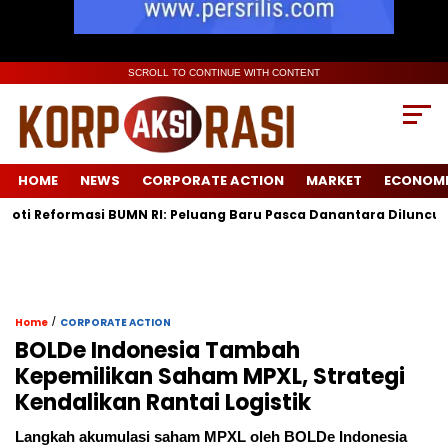
SCROLL TO CONTINUE WITH CONTENT
HOME
NEWS
CORPORATE ACTION
MARKET
ECONOM
rmasi BUMN RI: Peluang Baru Pasca Danantara Diluncurkan
L
/
Home
CORPORATE ACTION
BOLDe Indonesia Tambah
Kepemilikan Saham MPXL, Strategi
Kendalikan Rantai Logistik
Langkah akumulasi saham MPXL oleh BOLDe Indonesia