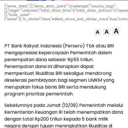
{"remix_data":[],"remix_entry_point":"challenges","source_tags":
[],"origin":"unknown","total_draw_time":0,"total_draw_actions":0,"laye
{},"tools_used":
{"resize":1},"is_sticker":false,"edited_since_last_sticker_save":true,"cont
A
A
A
PT Bank Rakyat Indonesia (Persero) Tbk atau BRI
mengapresiasi kepercayaan Pemerintah dalam
penempatan dana sebesar Rp55 triliun.
Penempatan dana ini diharapkan dapat
memperkuat likuiditas BRI sekaligus mendorong
akselerasi pembiayaan bagi segmen UMKM yang
merupakan fokus bisnis BRI serta mendukung
program prioritas pemerintah.
Sebelumnya pada Jumat (12/09) Pemerintah melalui
Kementerian Keuangan RI telah menempatkan dana
dengan total Rp200 triliun kepada 5 bank milik
negara dengan tujuan meningkatkan likuiditas di