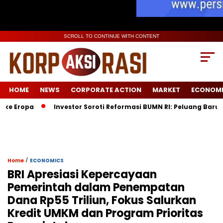
SCROLL TO CONTINUE WITH CONTENT
HOME
NEWS
CORPORATE ACTION
MARKET
ECONOM
ropa
Investor Soroti Reformasi BUMN RI: Peluang Baru Pasc
/
Home
ECONOMICS
BRI Apresiasi Kepercayaan
Pemerintah dalam Penempatan
Dana Rp55 Triliun, Fokus Salurkan
Kredit UMKM dan Program Prioritas