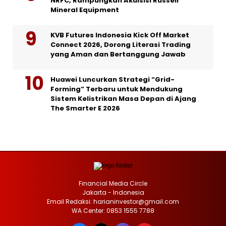
NRFC, Rampungkan Akuisisi Russell
Mineral Equipment
KVB Futures Indonesia Kick Off Market
Connect 2026, Dorong Literasi Trading
yang Aman dan Bertanggung Jawab
Huawei Luncurkan Strategi “Grid-
Forming” Terbaru untuk Mendukung
Sistem Kelistrikan Masa Depan di Ajang
The Smarter E 2026
Financial Media Circle
Jakarta - Indonesia
Email Redaksi: harianinvestor@gmail.com
WA Center: 0853 1555 7788