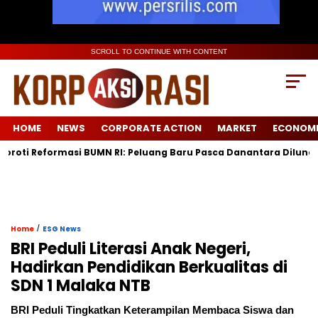
SCROLL TO CONTINUE WITH CONTENT
HOME
NEWS
CORPORATE ACTION
MARKET
ECONOM
eformasi BUMN RI: Peluang Baru Pasca Danantara Diluncurkan
/
Home
ESG News
BRI Peduli Literasi Anak Negeri,
Hadirkan Pendidikan Berkualitas di
SDN 1 Malaka NTB
BRI Peduli Tingkatkan Keterampilan Membaca Siswa dan