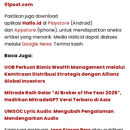
01post.com
.
Pastikan juga download
aplikasi
Hallo.id
di
Playstore
(Android)
dan
Appstore
(iphone), untuk mendapatkan aneka
artikel yang menarik. Media Hallo.id dapat diakses
melalui
Google News
. Terima kasih.
Baca Juga:
UOB Perkuat Bisnis Wealth Management melalui
Kemitraan Distribusi Strategis dengan Allianz
Global Investors
Mitrade Raih Gelar “AI Broker of the Year 2026”,
Hadirkan MitradeGPT Versi Terbaru di Asia
UNISOC Lyric Audio: Mengubah Pengalaman
Mendengarkan Audio
Kami juga melayani
Jasa Siaran Pers
atau publikasi