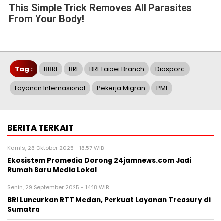
This Simple Trick Removes All Parasites
From Your Body!
Tag :
BBRI
BRI
BRI Taipei Branch
Diaspora
Layanan Internasional
Pekerja Migran
PMI
BERITA TERKAIT
Kamis, 23 Oktober 2025 - 13:57 WIB
Ekosistem Promedia Dorong 24jamnews.com Jadi
Rumah Baru Media Lokal
Senin, 29 September 2025 - 14:18 WIB
BRI Luncurkan RTT Medan, Perkuat Layanan Treasury di
Sumatra