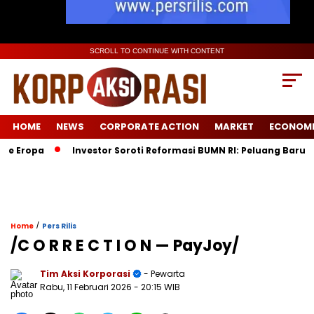
SCROLL TO CONTINUE WITH CONTENT
HOME
NEWS
CORPORATE ACTION
MARKET
ECONOM
opa
Investor Soroti Reformasi BUMN RI: Peluang Baru Pasca
/
Home
Pers Rilis
/C O R R E C T I O N — PayJoy/
Tim Aksi Korporasi
- Pewarta
Rabu, 11 Februari 2026
- 20:15 WIB