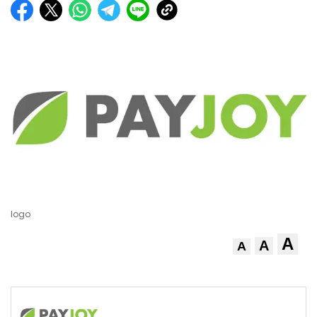
logo
A
A
A