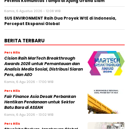
Petenis Komunitas Tampil di Ajang Grand Slam
Kamis, 6 Agustus 2026 - 12:08 WIB
SUS ENVIRONMENT Raih Dua Proyek WtE di Indonesia,
Percepat Ekspansi Global
BERITA TERBARU
Pers Rilis
Cision Raih MarTech Breakthrough
Awards 2026 untuk Pemantauan dan
Analisis Media Sosial, Distribusi Siaran
Pers, dan AEO
Kamis, 6 Agu 2026 - 17:00 WIB
Pers Rilis
Fair Finance Asia Desak Perbankan
Hentikan Pendanaan untuk Sektor
Batu Bara di ASEAN
Kamis, 6 Agu 2026 - 13:02 WIB
Pers Rilis