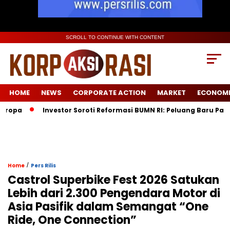
SCROLL TO CONTINUE WITH CONTENT
HOME
NEWS
CORPORATE ACTION
MARKET
ECONOM
opa
Investor Soroti Reformasi BUMN RI: Peluang Baru Pasca 
/
Home
Pers Rilis
Castrol Superbike Fest 2026 Satukan
Lebih dari 2.300 Pengendara Motor di
Asia Pasifik dalam Semangat “One
Ride, One Connection”