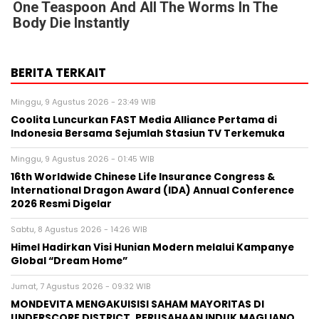
One Teaspoon And All The Worms In The
Body Die Instantly
BERITA TERKAIT
Minggu, 9 Agustus 2026 - 23:49 WIB
Coolita Luncurkan FAST Media Alliance Pertama di
Indonesia Bersama Sejumlah Stasiun TV Terkemuka
Minggu, 9 Agustus 2026 - 01:45 WIB
16th Worldwide Chinese Life Insurance Congress &
International Dragon Award (IDA) Annual Conference
2026 Resmi Digelar
Sabtu, 8 Agustus 2026 - 14:26 WIB
Himel Hadirkan Visi Hunian Modern melalui Kampanye
Global “Dream Home”
Jumat, 7 Agustus 2026 - 09:32 WIB
MONDEVITA MENGAKUISISI SAHAM MAYORITAS DI
UNDERSCORE DISTRICT, PERUSAHAAN INDUK MAGLIANO,