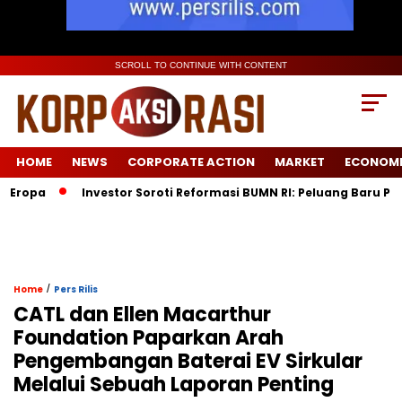
SCROLL TO CONTINUE WITH CONTENT
HOME
NEWS
CORPORATE ACTION
MARKET
ECONOM
Investor Soroti Reformasi BUMN RI: Peluang Baru Pasca Da
/
Home
Pers Rilis
CATL dan Ellen Macarthur
Foundation Paparkan Arah
Pengembangan Baterai EV Sirkular
Melalui Sebuah Laporan Penting