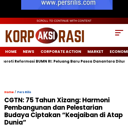
SCROLL TO CONTINUE WITH CONTENT
HOME
NEWS
CORPORATE ACTION
MARKET
ECONOM
 Reformasi BUMN RI: Peluang Baru Pasca Danantara Diluncurkan
/
Home
Pers Rilis
CGTN: 75 Tahun Xizang: Harmoni
Pembangunan dan Pelestarian
Budaya Ciptakan “Keajaiban di Atap
Dunia”