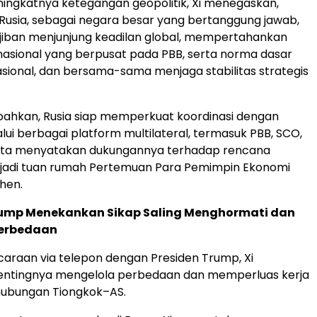
ingkatnya ketegangan geopolitik, Xi menegaskan,
Rusia, sebagai negara besar yang bertanggung jawab,
jiban menjunjung keadilan global, mempertahankan
nasional yang berpusat pada PBB, serta norma dasar
sional, dan bersama-sama menjaga stabilitas strategis
ahkan, Rusia siap memperkuat koordinasi dengan
lui berbagai platform multilateral, termasuk PBB, SCO,
erta menyatakan dukungannya terhadap rencana
jadi tuan rumah Pertemuan Para Pemimpin Ekonomi
hen.
rump Menekankan Sikap Saling Menghormati dan
Perbedaan
raan via telepon dengan Presiden Trump, Xi
tingnya mengelola perbedaan dan memperluas kerja
ubungan Tiongkok–AS.