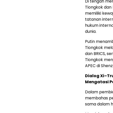
Di tengah men
Tiongkok dan 
memiliki kewa
tatanan inter
hukum interna
dunia.
Putin menamb
Tiongkok mela
dan BRICS, s
Tiongkok men
APEC di Shenz
Dialog Xi–T
Mengatasi 
Dalam pembica
membahas pen
sama dalam h