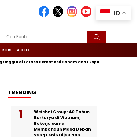
ID
 RILIS
VIDEO
l di Forbes Berkat Reli Saham dan Ekspor Batu Bara
Purbay
TRENDING
Weichai Group: 40 Tahun
Berkarya di Vietnam,
Bekerja sama
Membangun Masa Depan
yang Lebih Hijau dan