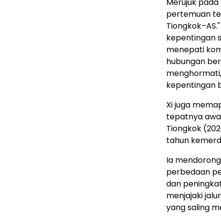
Merujuk pada
pertemuan ter
Tiongkok–AS."
kepentingan s
menepati kom
hubungan berd
menghormati, 
kepentingan 
Xi juga memap
tepatnya awa
Tiongkok (202
tahun kemerd
Ia mendorong 
perbedaan pen
dan peningka
menjajaki jal
yang saling 