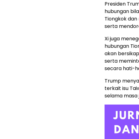
Presiden Tru
hubungan bila
Tiongkok dan
serta mendor
Xi juga meneg
hubungan Tio
akan bersikap
serta meminta
secara hati-ha
Trump menyat
terkait isu Ta
selama masa 