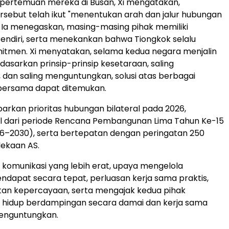
 pertemuan mereka di Busan, Xi mengatakan,
sebut telah ikut "menentukan arah dan jalur hubungan
 Ia menegaskan, masing-masing pihak memiliki
endiri, serta menekankan bahwa Tiongkok selalu
itmen. Xi menyatakan, selama kedua negara menjalin
asarkan prinsip-prinsip kesetaraan, saling
dan saling menguntungkan, solusi atas berbagai
bersama dapat ditemukan.
arkan prioritas hubungan bilateral pada 2026,
l dari periode Rencana Pembangunan Lima Tahun Ke-15
6–2030), serta bertepatan dengan peringatan 250
ekaan AS.
komunikasi yang lebih erat, upaya mengelola
dapat secara tepat, perluasan kerja sama praktis,
tan kepercayaan, serta mengajak kedua pihak
ur hidup berdampingan secara damai dan kerja sama
menguntungkan.