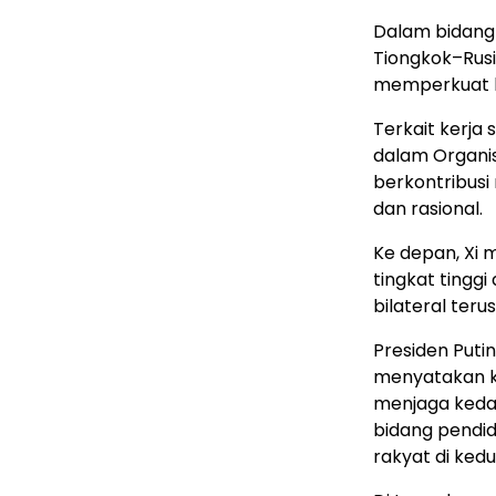
Dalam bidang 
Tiongkok–Rusi
memperkuat k
Terkait kerja 
dalam Organis
berkontribusi
dan rasional.
Ke depan, Xi
tingkat tingg
bilateral ter
Presiden Puti
menyatakan k
menjaga keda
bidang pendi
rakyat di ked