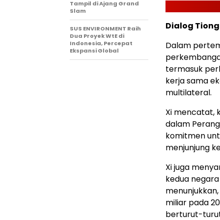
Tampil di Ajang Grand
Slam
Dialog Tion
SUS ENVIRONMENT Raih
Dua Proyek WtE di
Indonesia, Percepat
Dalam pertemu
Ekspansi Global
perkembangan
termasuk perk
kerja sama ek
multilateral.
Xi mencatat,
dalam Perang 
komitmen untu
menjunjung ke
Xi juga meny
kedua negara 
menunjukkan, 
miliar pada 2
berturut-turut