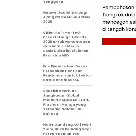
Tenggara
Pembahasan t
Huawei Jadi Mitra bagi
Tiongkok dala
Ajang GSMA M360 ASEAN
mencegah eska
2026
di tengah kon
Cision Raih MarTech
Breakthrough Awards
2026 untuk Pemantauan
dan Analisis Media
Sosial, Distribusi Siaran
Pers, dan AEO
Fair Finance Asia Desak
Perbankan Hentikan
Pendanaan untuk Sektor
Batu Bara di ASEAN
Shueisha Perluas
Jangkauan Global
melalui MANGA MILLION,
Platform Manga yang
Tersedia dalam 100
Bahasa
Haier Gandeng AO 1 Point
Slam, Buka Peluang bagi
Petenis Komunitas