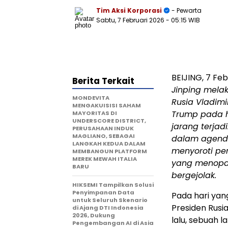
Tim Aksi Korporasi
- Pewarta
Sabtu, 7 Februari 2026
- 05:15 WIB
BEIJING, 7 Fe
Berita Terkait
Jinping mela
MONDEVITA
Rusia Vladimi
MENGAKUISISI SAHAM
Trump pada h
MAYORITAS DI
UNDERSCORE DISTRICT,
jarang terjad
PERUSAHAAN INDUK
MAGLIANO, SEBAGAI
dalam agenda
LANGKAH KEDUA DALAM
menyoroti pe
MEMBANGUN PLATFORM
MEREK MEWAH ITALIA
yang menopang
BARU
bergejolak.
HIKSEMI Tampilkan Solusi
Penyimpanan Data
Pada hari yan
untuk Seluruh Skenario
Presiden Rusi
di Ajang DTI Indonesia
2026, Dukung
lalu, sebuah l
Pengembangan AI di Asia