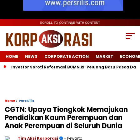
SCROLL TO CONTINUE WITH CONTENT
HOME
NEWS
CORPORATE ACTION
MARKET
ECONOM
nvestor Soroti Reformasi BUMN RI: Peluang Baru Pasca Danantara
/
Home
Pers Rilis
CGTN: Upaya Tiongkok Memajukan
Pendidikan Kaum Perempuan dan
Anak Perempuan di Seluruh Dunia
Tim Aksi Korporasi
- Pewarta