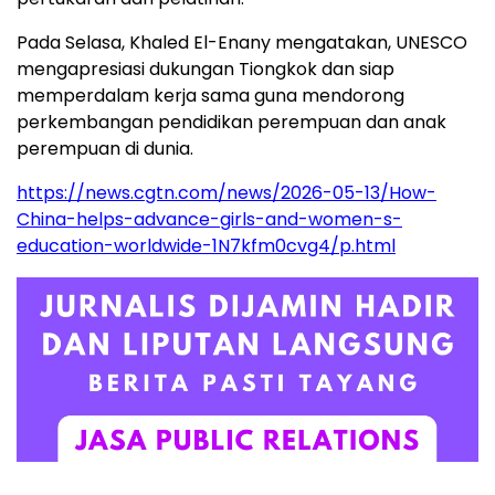
Pada Selasa, Khaled El-Enany mengatakan, UNESCO
mengapresiasi dukungan Tiongkok dan siap
memperdalam kerja sama guna mendorong
perkembangan pendidikan perempuan dan anak
perempuan di dunia.
https://news.cgtn.com/news/2026-05-13/How-
China-helps-advance-girls-and-women-s-
education-worldwide-1N7kfm0cvg4/p.html