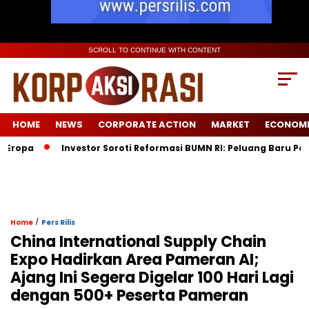
SCROLL TO CONTINUE WITH CONTENT
HOME
NEWS
CORPORATE ACTION
MARKET
ECONOM
Investor Soroti Reformasi BUMN RI: Peluang Baru Pasca Dana
/
Home
Pers Rilis
China International Supply Chain
Expo Hadirkan Area Pameran AI;
Ajang Ini Segera Digelar 100 Hari Lagi
dengan 500+ Peserta Pameran