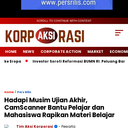
SCROLL TO CONTINUE WITH CONTENT
HOME
NEWS
CORPORATE ACTION
MARKET
ECONOM
Eropa
Investor Soroti Reformasi BUMN RI: Peluang Baru Pasc
/
Home
Pers Rilis
Hadapi Musim Ujian Akhir,
CamScanner Bantu Pelajar dan
Mahasiswa Rapikan Materi Belajar
Tim Aksi Korporasi
- Pewarta