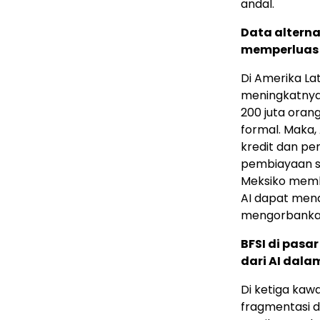
andal.
Data altern
memperluas i
Di Amerika Lat
meningkatnya 
200 juta oran
formal. Maka
kredit dan p
pembiayaan se
Meksiko memb
AI dapat mend
mengorbankan
BFSI di pas
dari AI dala
Di ketiga kaw
fragmentasi da