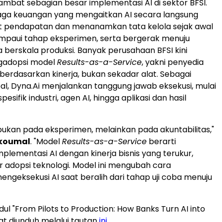
bat sebagian besar implementasi AI di sektor BFSI.
ga keuangan yang mengaitkan AI secara langsung
t pendapatan dan menanamkan tata kelola sejak awal
mpaui tahap eksperimen, serta bergerak menuju
berskala produksi. Banyak perusahaan BFSI kini
gadopsi model
Results-as-a-Service
, yakni penyedia
 berdasarkan kinerja, bukan sekadar alat. Sebagai
al, Dyna.Ai menjalankan tanggung jawab eksekusi, mulai
pesifik industri, agen AI, hingga aplikasi dan hasil
ukan pada eksperimen, melainkan pada akuntabilitas,"
koumal
. "Model
Results-as-a-Service
berarti
plementasi AI dengan kinerja bisnis yang terukur,
 adopsi teknologi. Model ini mengubah cara
ngeksekusi AI saat beralih dari tahap uji coba menuju
ul "From Pilots to Production: How Banks Turn AI into
t diunduh melalui tautan
ini
.