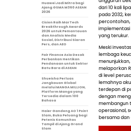
anggaran bela
Huawei Jadi Mitra bagi
dari 10 kali l
Ajang GSMA M360 ASEAN
2026
pada 2032, ke
percontohan,
Cision Raih MarTech
Breakthrough Awards
implementasi 
2026 untuk Pemantauan
yang terukur.
dan Analisis Media
Sosial, Distribusi Siaran
Pers, dan AEO
Meski investas
lembaga keua
Fair Finance Asia Desak
Perbankan Hentikan
menunjukkan, 
Pendanaan untuk Sektor
melaporkan R
Batu Bara di ASEAN
di level peru
Shueisha Perluas
lemahnya akun
Jangkauan Global
melalui MANGA MILLION,
terdepan di p
Platform Manga yang
dengan menga
Tersedia dalam 100
Bahasa
membangun ta
operasional, 
Haier Gandeng AO 1 Point
Slam, Buka Peluang bagi
bersama dan 
Petenis Komunitas
Tampil di Ajang Grand
Slam