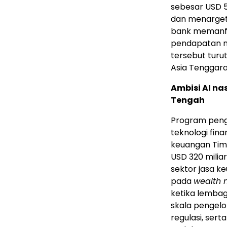
sebesar USD 5
dan menargetk
bank memanfaa
pendapatan me
tersebut turu
Asia Tenggara
Ambisi AI na
Tengah
Program peng
teknologi fina
keuangan Tim
USD 320 milia
sektor jasa k
pada
wealth
ketika lemba
skala pengel
regulasi, ser