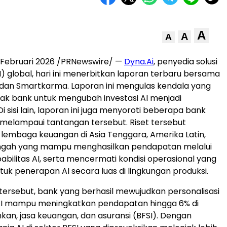
A
A
A
 Februari 2026 /PRNewswire/ —
Dyna.Ai
, penyedia solusi
AI) global, hari ini menerbitkan laporan terbaru bersama
dan Smartkarma. Laporan ini mengulas kendala yang
ak bank untuk mengubah investasi AI menjadi
 sisi lain, laporan ini juga menyoroti beberapa bank
 melampaui tantangan tersebut. Riset tersebut
embaga keuangan di Asia Tenggara, Amerika Latin,
ngah yang mampu menghasilkan pendapatan melalui
bilitas AI, serta mencermati kondisi operasional yang
tuk penerapan AI secara luas di lingkungan produksi.
 tersebut, bank yang berhasil mewujudkan personalisasi
AI mampu meningkatkan pendapatan hingga 6% di
kan, jasa keuangan, dan asuransi (BFSI). Dengan