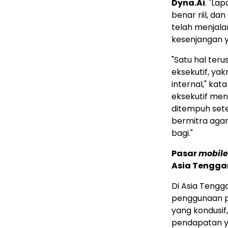
Dyna.Ai
. "La
benar riil, da
telah menjal
kesenjangan ya
"Satu hal te
eksekutif, ya
internal," kat
eksekutif me
ditempuh sete
bermitra agar
bagi."
Pasar
mobile
Asia Tengga
Di Asia Teng
penggunaan pe
yang kondusif
pendapatan y