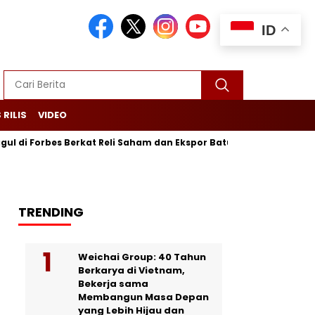
ID
 RILIS
VIDEO
Forbes Berkat Reli Saham dan Ekspor Batu Bara
Purbaya Maj
TRENDING
Weichai Group: 40 Tahun
Berkarya di Vietnam,
Bekerja sama
Membangun Masa Depan
yang Lebih Hijau dan