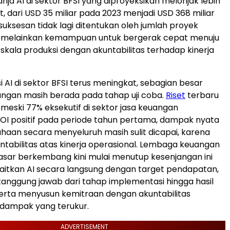
nja AI di sektor BFSI yang diproyeksikan melonjak lebih
ipat, dari USD 35 miliar pada 2023 menjadi USD 368 miliar
suksesan tidak lagi ditentukan oleh jumlah proyek
 melainkan kemampuan untuk bergerak cepat menuju
skala produksi dengan akuntabilitas terhadap kinerja
i AI di sektor BFSI terus meningkat, sebagian besar
ngan masih berada pada tahap uji coba.
Riset
terbaru
meski 77% eksekutif di sektor jasa keuangan
OI positif pada periode tahun pertama, dampak nyata
sahaan secara menyeluruh masih sulit dicapai, karena
tabilitas atas kinerja operasional. Lembaga keuangan
asar berkembang kini mulai menutup kesenjangan ini
itkan AI secara langsung dengan target pendapatan,
nggung jawab dari tahap implementasi hingga hasil
serta menyusun kemitraan dengan akuntabilitas
dampak yang terukur.
ADVERTISEMENT