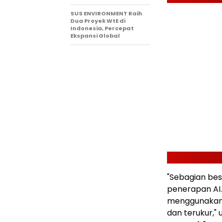
SUS ENVIRONMENT Raih
Dua Proyek WtE di
Indonesia, Percepat
Ekspansi Global
"Sebagian be
penerapan AI
menggunakan 
dan terukur," 