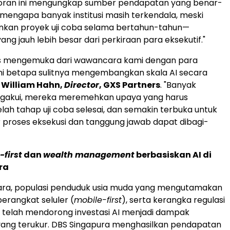
poran ini mengungkap sumber pendapatan yang benar-
n mengapa banyak institusi masih terkendala, meski
ankan proyek uji coba selama bertahun-tahun—
ng jauh lebih besar dari perkiraan para eksekutif."
rus mengemuka dari wawancara kami dengan para
kni betapa sulitnya mengembangkan skala AI secara
a
William Hahn,
Director
, GXS Partners
. "Banyak
ngakui, mereka meremehkan upaya yang harus
lah tahap uji coba selesai, dan semakin terbuka untuk
 proses eksekusi dan tanggung jawab dapat dibagi-
-first
dan
wealth management
berbasiskan AI di
ra
gara, populasi penduduk usia muda yang mengutamakan
rangkat seluler (
mobile-first
), serta kerangka regulasi
, telah mendorong investasi AI menjadi dampak
ang terukur. DBS Singapura menghasilkan pendapatan