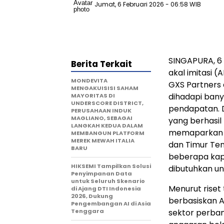
Jumat, 6 Februari 2026
- 06:58 WIB
SINGAPURA, 6
Berita Terkait
akal imitasi (
MONDEVITA
GXS Partners 
MENGAKUISISI SAHAM
dihadapi bany
MAYORITAS DI
UNDERSCORE DISTRICT,
pendapatan. Di
PERUSAHAAN INDUK
MAGLIANO, SEBAGAI
yang berhasil
LANGKAH KEDUA DALAM
memaparkan l
MEMBANGUN PLATFORM
MEREK MEWAH ITALIA
dan Timur Te
BARU
beberapa kapa
HIKSEMI Tampilkan Solusi
dibutuhkan un
Penyimpanan Data
untuk Seluruh Skenario
Menurut riset
di Ajang DTI Indonesia
2026, Dukung
berbasiskan 
Pengembangan AI di Asia
Tenggara
sektor perban