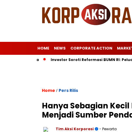
HOME
NEWS
CORPORATE ACTION
MARKE
stri ke Eropa
Investor Soroti Reformasi BUMN RI: Peluang B
Home
Pers Rilis
/
Hanya Sebagian Kecil
Menjadi Sumber Penda
Tim Aksi Korporasi
- Pewarta