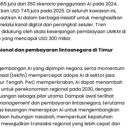
65 juta dari 350 skenario penggunaan AI pada 2024,
an USD 745 juta pada 2025. Di seluruh kawasan ini,
tkan AI dalam berbagai inisiatif untuk menghasilkan
lalui kanal digital dan perangkat seluler. Tren
t didukung oleh skala kesenjangan pembiayaan UMKM di
 yang mencapai USD 300 miliar.
sional dan pembayaran lintasnegara di Timur
embangan AI yang dipimpin negara, serta momentum
nsial (tekfin) mempercepat adopsi AI di sektor jasa
ur Tengah. PwC memperkirakan, AI dapat menambah
r untuk perekonomian regional pada 2030, dengan
euangan sebagai pilar utama. Dampak awal terlihat
 management
dan pembayaran lintasnegara, terutama
ga keuangan menerapkan AI untuk mengembangkan
olaan hubungan nasabah, memperkuat kepatuhan
ta mewujudkan transaksi regional yang lebih cepat dan