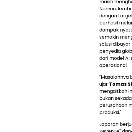
masih mengham
Namun, lemba
dengan targe
berhasil mela
dampak nyata 
semakin men
solusi dibayar
penyedia glob
dari model AI s
operasional.
"Masalahnya b
ujar
Tomas S
mengaitkan im
bukan sekadar
perusahaan me
produksi."
Laporan berjud
Revenue" dapa