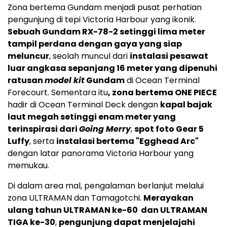
Zona bertema Gundam menjadi pusat perhatian
pengunjung di tepi Victoria Harbour yang ikonik.
Sebuah Gundam RX-78-2 setinggi lima meter
tampil perdana dengan gaya yang siap
meluncur
, seolah muncul dari
instalasi pesawat
luar angkasa sepanjang 16 meter yang dipenuhi
ratusan
model kit
Gundam
di Ocean Terminal
Forecourt. Sementara itu
, zona bertema ONE PIECE
hadir di Ocean Terminal Deck dengan
kapal bajak
laut megah setinggi enam meter yang
terinspirasi dari
Going Merry
,
spot foto Gear 5
Luffy
, serta
instalasi bertema "Egghead Arc"
dengan latar panorama Victoria Harbour yang
memukau.
Di dalam area mal, pengalaman berlanjut melalui
zona ULTRAMAN dan Tamagotchi.
Merayakan
ulang tahun ULTRAMAN ke-60 dan ULTRAMAN
TIGA ke-30
,
pengunjung dapat menjelajahi