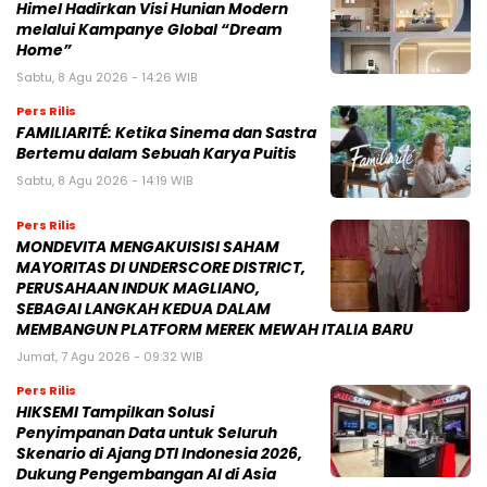
Himel Hadirkan Visi Hunian Modern
melalui Kampanye Global “Dream
Home”
Sabtu, 8 Agu 2026 - 14:26 WIB
Pers Rilis
FAMILIARITÉ: Ketika Sinema dan Sastra
Bertemu dalam Sebuah Karya Puitis
Sabtu, 8 Agu 2026 - 14:19 WIB
Pers Rilis
MONDEVITA MENGAKUISISI SAHAM
MAYORITAS DI UNDERSCORE DISTRICT,
PERUSAHAAN INDUK MAGLIANO,
SEBAGAI LANGKAH KEDUA DALAM
MEMBANGUN PLATFORM MEREK MEWAH ITALIA BARU
Jumat, 7 Agu 2026 - 09:32 WIB
Pers Rilis
HIKSEMI Tampilkan Solusi
Penyimpanan Data untuk Seluruh
Skenario di Ajang DTI Indonesia 2026,
Dukung Pengembangan AI di Asia