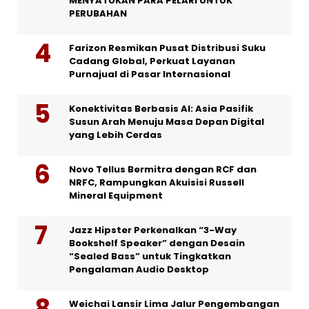
MENYATUKAN PARA PELARI UNTUK
PERUBAHAN
Farizon Resmikan Pusat Distribusi Suku
Cadang Global, Perkuat Layanan
Purnajual di Pasar Internasional
Konektivitas Berbasis AI: Asia Pasifik
Susun Arah Menuju Masa Depan Digital
yang Lebih Cerdas
Novo Tellus Bermitra dengan RCF dan
NRFC, Rampungkan Akuisisi Russell
Mineral Equipment
Jazz Hipster Perkenalkan “3-Way
Bookshelf Speaker” dengan Desain
“Sealed Bass” untuk Tingkatkan
Pengalaman Audio Desktop
Weichai Lansir Lima Jalur Pengembangan