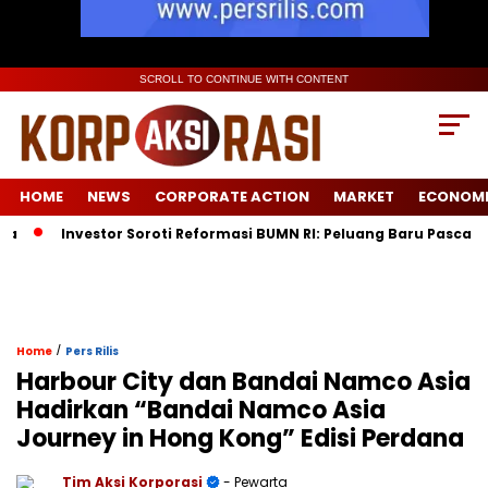
SCROLL TO CONTINUE WITH CONTENT
HOME
NEWS
CORPORATE ACTION
MARKET
ECONOM
Investor Soroti Reformasi BUMN RI: Peluang Baru Pasca Danan
/
Home
Pers Rilis
Harbour City dan Bandai Namco Asia
Hadirkan “Bandai Namco Asia
Journey in Hong Kong” Edisi Perdana
Tim Aksi Korporasi
- Pewarta