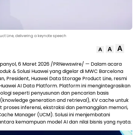
ct Line, delivering a keynote speech
A
A
A
panyol, 6 Maret 2026 /PRNewswire/ — Dalam acara
oduk & Solusi Huawei yang digelar di MWC Barcelona
an, President, Huawei Data Storage Product Line, resmi
uawei AI Data Platform. Platform ini mengintegrasikan
ologi seperti penyusunan dan pencarian basis
knowledge generation and retrieval), KV cache untuk
roses inferensi, ekstraksi dan pemanggilan memori,
 Cache Manager (UCM). Solusi ini menjembatani
ntara kemampuan model AI dan nilai bisnis yang nyata.