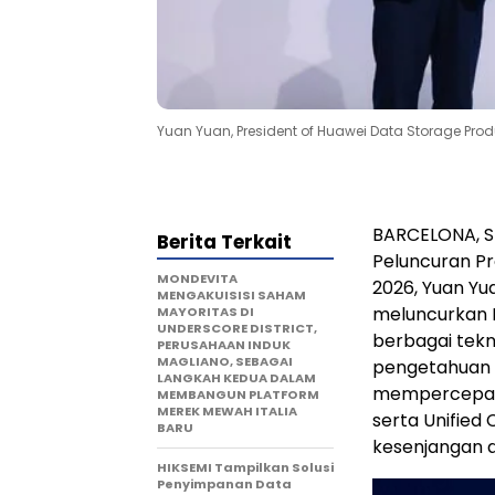
Yuan Yuan, President of Huawei Data Storage Produ
BARCELONA, S
Berita Terkait
Peluncuran Pr
MONDEVITA
2026, Yuan Yu
MENGAKUISISI SAHAM
meluncurkan H
MAYORITAS DI
UNDERSCORE DISTRICT,
berbagai tekn
PERUSAHAAN INDUK
MAGLIANO, SEBAGAI
pengetahuan (
LANGKAH KEDUA DALAM
mempercepat p
MEMBANGUN PLATFORM
MEREK MEWAH ITALIA
serta Unified
BARU
kesenjangan a
HIKSEMI Tampilkan Solusi
Penyimpanan Data