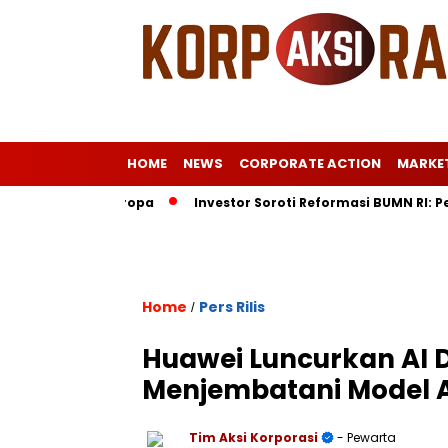
HOME
NEWS
CORPORATE ACTION
MARKE
 Istri ke Eropa
Investor Soroti Reformasi BUMN RI: Peluang
Home
Pers Rilis
/
Huawei Luncurkan AI 
Menjembatani Model AI
Tim Aksi Korporasi
- Pewarta