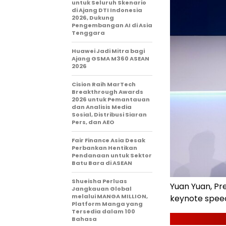
untuk Seluruh Skenario
di Ajang DTI Indonesia
2026, Dukung
Pengembangan AI di Asia
Tenggara
Huawei Jadi Mitra bagi
Ajang GSMA M360 ASEAN
2026
Cision Raih MarTech
Breakthrough Awards
2026 untuk Pemantauan
dan Analisis Media
Sosial, Distribusi Siaran
Pers, dan AEO
Fair Finance Asia Desak
Perbankan Hentikan
Pendanaan untuk Sektor
Batu Bara di ASEAN
Shueisha Perluas
Yuan Yuan, Pre
Jangkauan Global
melalui MANGA MILLION,
keynote spee
Platform Manga yang
Tersedia dalam 100
Bahasa