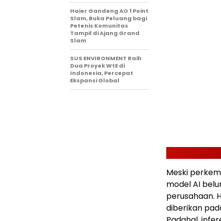
Haier Gandeng AO 1 Point
Slam, Buka Peluang bagi
Petenis Komunitas
Tampil di Ajang Grand
Slam
SUS ENVIRONMENT Raih
Dua Proyek WtE di
Indonesia, Percepat
Ekspansi Global
Meski perkem
model AI belu
perusahaan. H
diberikan pada
Padahal, infe