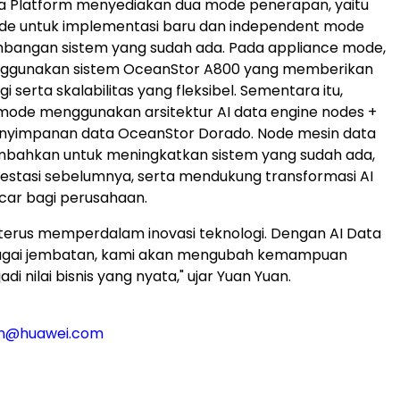
ta Platform menyediakan dua mode penerapan, yaitu
de untuk implementasi baru dan independent mode
bangan sistem yang sudah ada. Pada appliance mode,
ggunakan sistem OceanStor A800 yang memberikan
i serta skalabilitas yang fleksibel. Sementara itu,
mode menggunakan arsitektur AI data engine nodes +
nyimpanan data OceanStor Dorado. Node mesin data
ambahkan untuk meningkatkan sistem yang sudah ada,
vestasi sebelumnya, serta mendukung transformasi AI
ncar bagi perusahaan.
terus memperdalam inovasi teknologi. Dengan AI Data
agai jembatan, kami akan mengubah kemampuan
di nilai bisnis yang nyata," ujar Yuan Yuan.
jun@huawei.com