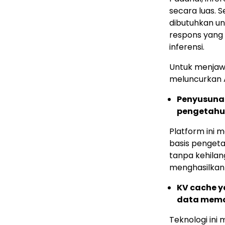
secara luas. 
dibutuhkan un
respons yang 
inferensi.
Untuk menjaw
meluncurkan A
Penyusuna
pengetahu
Platform ini
basis pengeta
tanpa kehilan
menghasilkan 
KV cache
y
data memor
Teknologi in