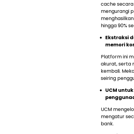
cache secara 
mengurangi pr
menghasilkan
hingga 90% se
Ekstraksi
memori ko
Platform ini 
akurat, sert
kembali. Mek
seiring pengg
UCM untuk 
pengguna
UCM mengelol
mengatur sec
bank.