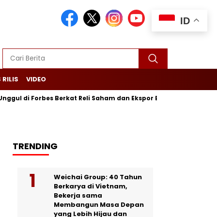
ID
 RILIS
VIDEO
i Forbes Berkat Reli Saham dan Ekspor Batu Bara
Purbaya Ma
TRENDING
Weichai Group: 40 Tahun
Berkarya di Vietnam,
Bekerja sama
Membangun Masa Depan
yang Lebih Hijau dan