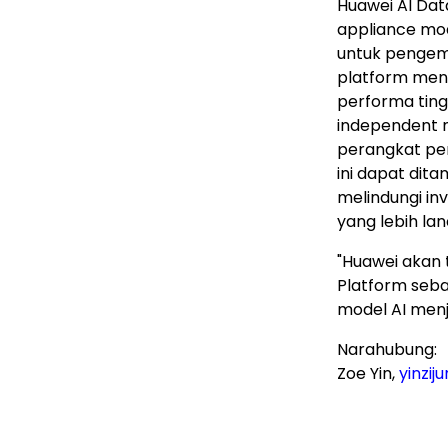
Huawei AI Da
appliance mo
untuk pengem
platform men
performa tingg
independent 
perangkat pe
ini dapat dit
melindungi in
yang lebih la
"Huawei akan 
Platform seb
model AI menja
Narahubung:
Zoe Yin,
yinzi