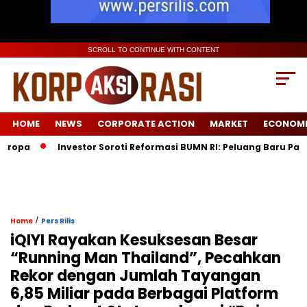
SCROLL TO CONTINUE WITH CONTENT
HOME
NEWS
CORPORATE ACTION
MARKET
ECONOM
pa
Investor Soroti Reformasi BUMN RI: Peluang Baru Pasca D
/
Home
Pers Rilis
iQIYI Rayakan Kesuksesan Besar
“Running Man Thailand”, Pecahkan
Rekor dengan Jumlah Tayangan
6,85 Miliar pada Berbagai Platform