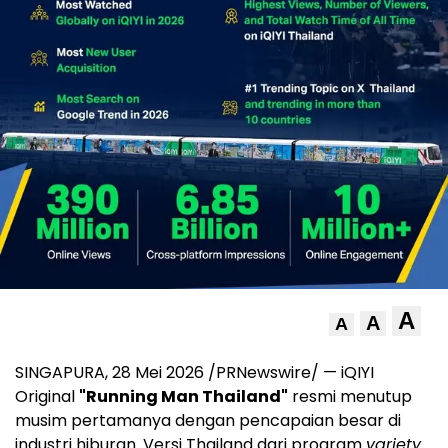
A
A
A
SINGAPURA, 28 Mei 2026 /PRNewswire/ — iQIYI
Original
"Running Man Thailand"
resmi menutup
musim pertamanya dengan pencapaian besar di
industri hiburan. Versi Thailand dari program
variety