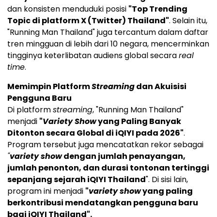
dan konsisten menduduki posisi
"Top Trending
Topic di platform X (Twitter) Thailand"
. Selain itu,
"Running Man Thailand" juga tercantum dalam daftar
tren mingguan di lebih dari 10 negara, mencerminkan
tingginya keterlibatan audiens global secara
real
time
.
Memimpin Platform
Streaming
dan Akuisisi
Pengguna Baru
Di platform
streaming
, "Running Man Thailand"
menjadi
"
Variety Show
yang Paling Banyak
Ditonton secara Global di iQIYI pada 2026"
.
Program tersebut juga mencatatkan rekor sebagai
"
variety show
dengan jumlah penayangan,
jumlah penonton, dan durasi tontonan tertinggi
sepanjang sejarah iQIYI Thailand
". Di sisi lain,
program ini menjadi
"
variety show
yang paling
berkontribusi mendatangkan pengguna baru
bagi iQIYI Thailand".