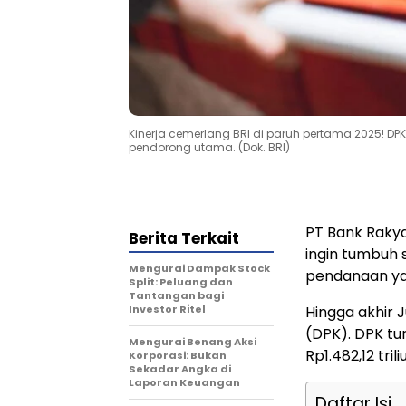
Kinerja cemerlang BRI di paruh pertama 2025! D
pendorong utama. (Dok. BRI)
PT Bank Rakya
Berita Terkait
ingin tumbuh 
Mengurai Dampak Stock
pendanaan yan
Split: Peluang dan
Tantangan bagi
Investor Ritel
Hingga akhir 
(DPK). DPK t
Mengurai Benang Aksi
Rp1.482,12 trili
Korporasi: Bukan
Sekadar Angka di
Laporan Keuangan
Daftar Isi