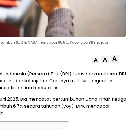
PK tumbuh 6,7% & CASA mencapai 65,5%. Super app BRImo jadi
A
A
A
t Indonesia (Persero) Tbk (BRI) terus berkomitmen. BRI
secara berkelanjutan. Caranya melalui penguatan
g efisien dan berkualitas.
Juni 2025, BRI mencatat pertumbuhan Dana Pihak Ketiga
umbuh 6,7% secara tahunan (yoy). DPK mencapai
un.