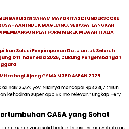
MENGAKUISISI SAHAM MAYORITAS DI UNDERSCORE
ERUSAHAAN INDUK MAGLIANO, SEBAGAI LANGKAH
M MEMBANGUN PLATFORM MEREK MEWAH ITALIA
pilkan Solusi Penyimpanan Data untuk Seluruh
 Ajang DTI Indonesia 2026, Dukung Pengembangan
enggara
 Mitra bagi Ajang GSMA M360 ASEAN 2026
si naik 25,5% yoy. Nilainya mencapai Rp3.231,7 triliun.
kan kehadiran super app BRImo relevan,” ungkap Hery
Pertumbuhan CASA yang Sehat
ana murah yang solid berkontribusi. Ini menyebabkan