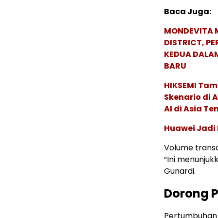
Baca Juga:
MONDEVITA 
DISTRICT, P
KEDUA DALA
BARU
HIKSEMI Tam
Skenario di
AI di Asia T
Huawei Jadi
Volume transak
“Ini menunjuk
Gunardi.
Dorong 
Pertumbuhan d