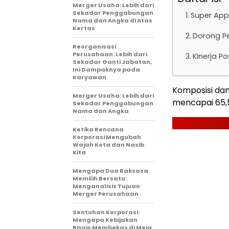
Merger Usaha: Lebih dari
Sekadar Penggabungan
Super App
Nama dan Angka di Atas
Kertas
Dorong P
Reorganisasi
Perusahaan: Lebih dari
Kinerja Po
Sekadar Ganti Jabatan,
Ini Dampaknya pada
Karyawan
Komposisi da
Merger Usaha: Lebih dari
mencapai 65,5%
Sekadar Penggabungan
Nama dan Angka
Ketika Rencana
Korporasi Mengubah
Wajah Kota dan Nasib
Kita
Mengapa Dua Raksasa
Memilih Bersatu:
Menganalisis Tujuan
Merger Perusahaan
Sentuhan Korporasi:
Mengapa Kebijakan
Bisnis Membekas di Meja