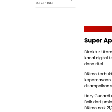
Makan Kita
Super A
Direktur Utam
kanal digital
dana ritel.
BRImo terbukt
kepercayaan n
disampaikan sa
Hery Gunardi
Baik dari jum
BRImo naik 21,