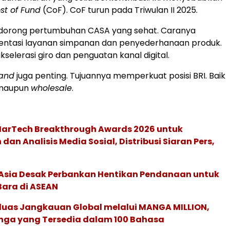
st of Fund
(CoF). CoF turun pada Triwulan II 2025.
dorong pertumbuhan CASA yang sehat. Caranya
ntasi layanan simpanan dan penyederhanaan produk.
kselerasi giro dan penguatan kanal digital.
and
juga penting. Tujuannya memperkuat posisi BRI. Baik
l maupun
wholesale
.
 MarTech Breakthrough Awards 2026 untuk
an Analisis Media Sosial, Distribusi Siaran Pers,
e Asia Desak Perbankan Hentikan Pendanaan untuk
Bara di ASEAN
rluas Jangkauan Global melalui MANGA MILLION,
nga yang Tersedia dalam 100 Bahasa