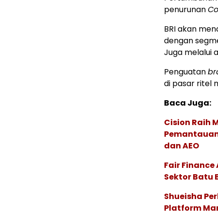
penurunan
Co
BRI akan men
dengan segme
Juga melalui a
Penguatan
br
di pasar rite
Baca Juga:
Cision Raih
Pemantauan d
dan AEO
Fair Financ
Sektor Batu 
Shueisha Pe
Platform Ma