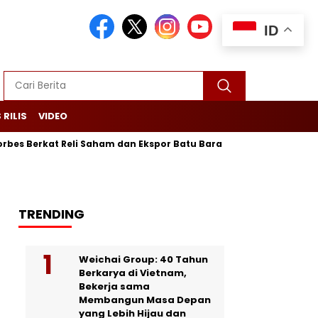
ID
 RILIS
VIDEO
rkat Reli Saham dan Ekspor Batu Bara
Purbaya Maju Lagi! L
TRENDING
Weichai Group: 40 Tahun
Berkarya di Vietnam,
Bekerja sama
Membangun Masa Depan
yang Lebih Hijau dan