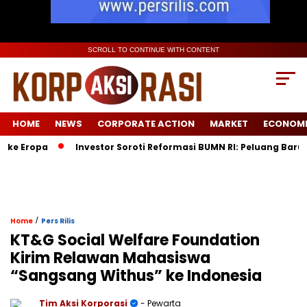
SCROLL TO CONTINUE WITH CONTENT
HOME
NEWS
CORPORATE ACTION
MARKET
ECONOM
pa
Investor Soroti Reformasi BUMN RI: Peluang Baru Pasca 
/
Home
Pers Rilis
KT&G Social Welfare Foundation
Kirim Relawan Mahasiswa
“Sangsang Withus” ke Indonesia
Tim Aksi Korporasi
- Pewarta