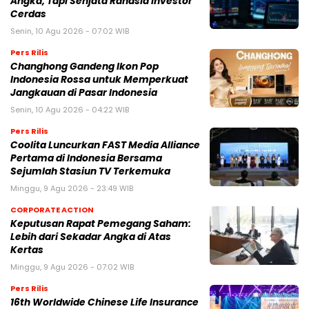
Angka, Tapi Senjata Rahasia Investor
Cerdas
Senin, 10 Agu 2026 - 07:02 WIB
Pers Rilis
Changhong Gandeng Ikon Pop
Indonesia Rossa untuk Memperkuat
Jangkauan di Pasar Indonesia
Senin, 10 Agu 2026 - 04:22 WIB
Pers Rilis
Coolita Luncurkan FAST Media Alliance
Pertama di Indonesia Bersama
Sejumlah Stasiun TV Terkemuka
Minggu, 9 Agu 2026 - 23:49 WIB
CORPORATE ACTION
Keputusan Rapat Pemegang Saham:
Lebih dari Sekadar Angka di Atas
Kertas
Minggu, 9 Agu 2026 - 07:02 WIB
Pers Rilis
16th Worldwide Chinese Life Insurance