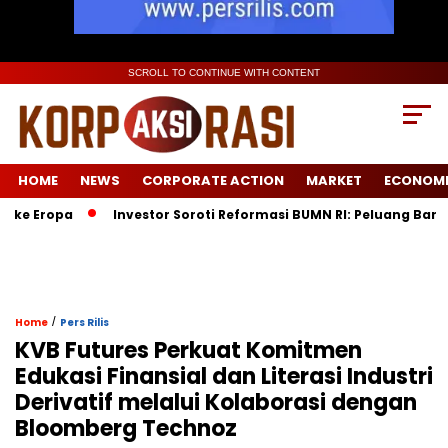
SCROLL TO CONTINUE WITH CONTENT
HOME
NEWS
CORPORATE ACTION
MARKET
ECONOM
Eropa
Investor Soroti Reformasi BUMN RI: Peluang Baru Pasc
/
Home
Pers Rilis
KVB Futures Perkuat Komitmen
Edukasi Finansial dan Literasi Industri
Derivatif melalui Kolaborasi dengan
Bloomberg Technoz