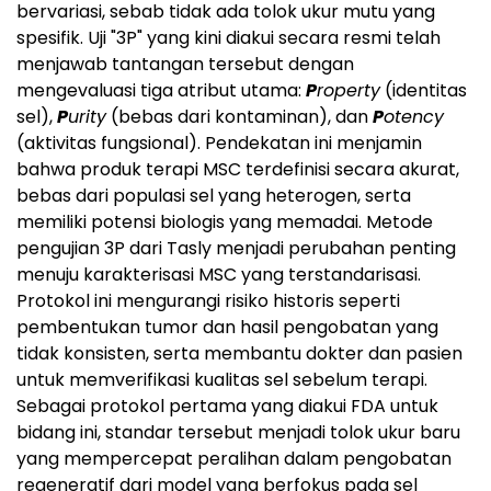
bervariasi, sebab tidak ada tolok ukur mutu yang
spesifik. Uji "3P" yang kini diakui secara resmi telah
menjawab tantangan tersebut dengan
mengevaluasi tiga atribut utama:
P
roperty
(identitas
sel),
P
urity
(bebas dari kontaminan), dan
P
otency
(aktivitas fungsional). Pendekatan ini menjamin
bahwa produk terapi MSC terdefinisi secara akurat,
bebas dari populasi sel yang heterogen, serta
memiliki potensi biologis yang memadai. Metode
pengujian 3P dari Tasly menjadi perubahan penting
menuju karakterisasi MSC yang terstandarisasi.
Protokol ini mengurangi risiko historis seperti
pembentukan tumor dan hasil pengobatan yang
tidak konsisten, serta membantu dokter dan pasien
untuk memverifikasi kualitas sel sebelum terapi.
Sebagai protokol pertama yang diakui FDA untuk
bidang ini, standar tersebut menjadi tolok ukur baru
yang mempercepat peralihan dalam pengobatan
regeneratif dari model yang berfokus pada sel