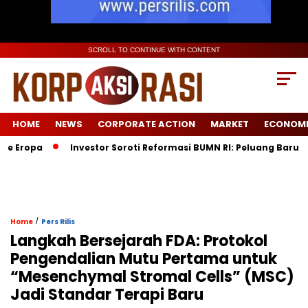
SCROLL TO CONTINUE WITH CONTENT
HOME
NEWS
CORPORATE ACTION
MARKET
ECONOM
pa
Investor Soroti Reformasi BUMN RI: Peluang Baru Pasca 
/
Home
Pers Rilis
Langkah Bersejarah FDA: Protokol
Pengendalian Mutu Pertama untuk
“Mesenchymal Stromal Cells” (MSC)
Jadi Standar Terapi Baru