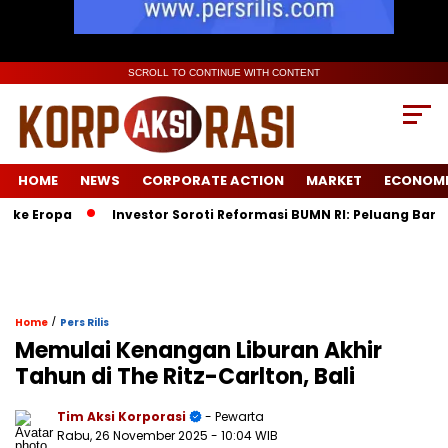
SCROLL TO CONTINUE WITH CONTENT
HOME
NEWS
CORPORATE ACTION
MARKET
ECONOM
opa
Investor Soroti Reformasi BUMN RI: Peluang Baru Pasca
/
Home
Pers Rilis
Memulai Kenangan Liburan Akhir
Tahun di The Ritz-Carlton, Bali
Tim Aksi Korporasi
- Pewarta
Rabu, 26 November 2025
- 10:04 WIB