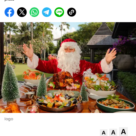
logo
A
A
A