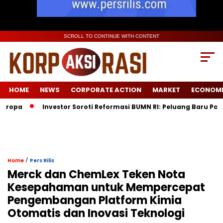
SCROLL TO CONTINUE WITH CONTENT
HOME
NEWS
CORPORATE ACTION
MARKET
ECONOM
a
Investor Soroti Reformasi BUMN RI: Peluang Baru Pasca D
/
Home
Pers Rilis
Merck dan ChemLex Teken Nota
Kesepahaman untuk Mempercepat
Pengembangan Platform Kimia
Otomatis dan Inovasi Teknologi