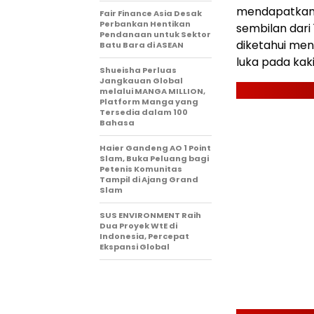
mendapatkan p
Fair Finance Asia Desak
Perbankan Hentikan
sembilan dari
Pendanaan untuk Sektor
diketahui men
Batu Bara di ASEAN
luka pada kaki
Shueisha Perluas
Jangkauan Global
melalui MANGA MILLION,
Platform Manga yang
Tersedia dalam 100
Bahasa
Haier Gandeng AO 1 Point
Slam, Buka Peluang bagi
Petenis Komunitas
Tampil di Ajang Grand
Slam
SUS ENVIRONMENT Raih
Dua Proyek WtE di
Indonesia, Percepat
Ekspansi Global