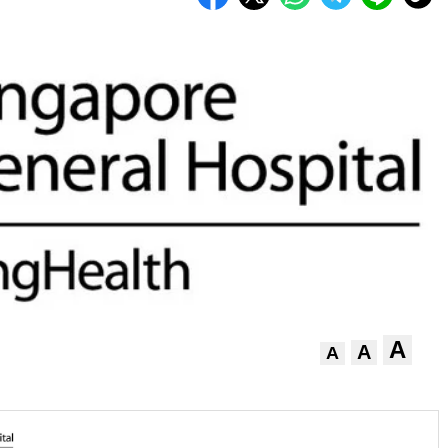
A
A
A