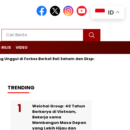
ID
 RILIS
VIDEO
l di Forbes Berkat Reli Saham dan Ekspor Batu Bara
Purbay
TRENDING
Weichai Group: 40 Tahun
Berkarya di Vietnam,
Bekerja sama
Membangun Masa Depan
yang Lebih Hijau dan