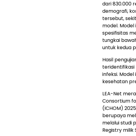
dari 830.000 
demografi, kon
tersebut, sek
model. Model 
spesifisitas 
tungkai bawah.
untuk kedua p
Hasil penguji
teridentifika
infeksi. Mode
kesehatan pr
LEA-Net merai
Consortium f
(ICHOM) 2025 
berupaya melak
melalui studi
Registry milik