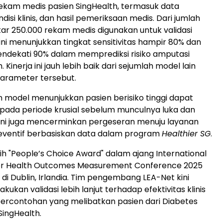
rekam medis pasien SingHealth, termasuk data
disi klinis, dan hasil pemeriksaan medis. Dari jumlah
itar 250.000 rekam medis digunakan untuk validasi
ini menunjukkan tingkat sensitivitas hampir 80% dan
mendekati 90% dalam memprediksi risiko amputasi
 Kinerja ini jauh lebih baik dari sejumlah model lain
arameter tersebut.
an model menunjukkan pasien berisiko tinggi dapat
si pada periode krusial sebelum munculnya luka dan
l ini juga mencerminkan pergeseran menuju layanan
eventif berbasiskan data dalam program
Healthier SG
.
h "People’s Choice Award" dalam ajang International
or Health Outcomes Measurement Conference 2025
di Dublin, Irlandia. Tim pengembang LEA-Net kini
ukan validasi lebih lanjut terhadap efektivitas klinis
 percontohan yang melibatkan pasien dari Diabetes
 SingHealth.