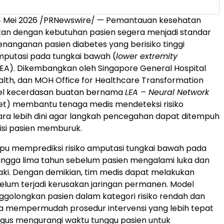
4 Mei 2026 /PRNewswire/ — Pemantauan kesehatan
kan dengan kebutuhan pasien segera menjadi standar
nanganan pasien diabetes yang berisiko tinggi
putasi pada tungkai bawah (
lower extremity
LEA). Dikembangkan oleh Singapore General Hospital
alth, dan MOH Office for Healthcare Transformation
el kecerdasan buatan bernama
LEA – Neural Network
t) membantu tenaga medis mendeteksi risiko
ra lebih dini agar langkah pencegahan dapat ditempuh
isi pasien memburuk.
u memprediksi risiko amputasi tungkai bawah pada
hingga lima tahun sebelum pasien mengalami luka dan
kaki. Dengan demikian, tim medis dapat melakukan
belum terjadi kerusakan jaringan permanen. Model
golongkan pasien dalam kategori risiko rendah dan
ga mempermudah prosedur intervensi yang lebih tepat
igus mengurangi waktu tunggu pasien untuk