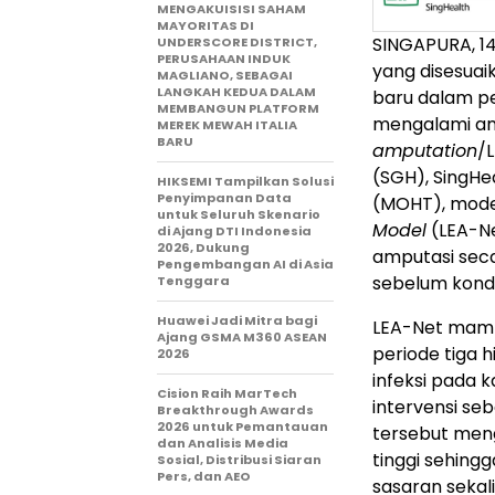
MENGAKUISISI SAHAM
MAYORITAS DI
SINGAPURA, 1
UNDERSCORE DISTRICT,
PERUSAHAAN INDUK
yang disesuai
MAGLIANO, SEBAGAI
LANGKAH KEDUA DALAM
baru dalam pe
MEMBANGUN PLATFORM
mengalami am
MEREK MEWAH ITALIA
BARU
amputation
/
(SGH), SingHe
HIKSEMI Tampilkan Solusi
Penyimpanan Data
(MOHT), mod
untuk Seluruh Skenario
Model
(LEA-Ne
di Ajang DTI Indonesia
2026, Dukung
amputasi seca
Pengembangan AI di Asia
sebelum kond
Tenggara
Huawei Jadi Mitra bagi
LEA-Net mamp
Ajang GSMA M360 ASEAN
periode tiga 
2026
infeksi pada 
Cision Raih MarTech
intervensi se
Breakthrough Awards
2026 untuk Pemantauan
tersebut meng
dan Analisis Media
tinggi sehing
Sosial, Distribusi Siaran
Pers, dan AEO
sasaran sekal