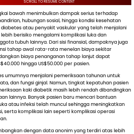
SCROLL TO RESUME CONTENT
gkai bawah menimbulkan dampak serius terhadap
andirian, hubungan sosial, hingga kondisi kesehatan
n diabetes atau penyakit vaskular yang telah menjalani
 lebih berisiko mengalami komplikasi luka dan
gota tubuh lainnya. Dari sisi finansial, dampaknya juga
ensi tahap awal rata-rata menelan biaya sekitar
edangkan biaya penanganan tahap lanjut dapat
$40.000 hingga US$50.000 per pasien.
tes umumnya menjalani pemeriksaan tahunan untuk
mata, dan fungsi ginjal. Namun, tingkat kepatuhan pasien
riksaan kaki diabetik masih lebih rendah dibandingkan
an lainnya. Banyak pasien baru mencari bantuan
luka atau infeksi telah muncul sehingga meningkatkan
i, serta komplikasi lain seperti komplikasi operasi
an.
bangkan dengan data anonim yang terdiri atas lebih