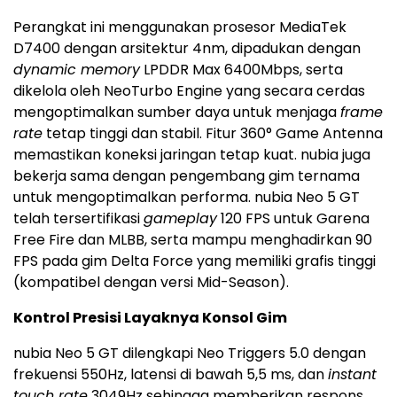
Perangkat ini menggunakan prosesor MediaTek
D7400 dengan arsitektur 4nm, dipadukan dengan
dynamic memory
LPDDR Max 6400Mbps, serta
dikelola oleh NeoTurbo Engine yang secara cerdas
mengoptimalkan sumber daya untuk menjaga
frame
rate
tetap tinggi dan stabil. Fitur 360° Game Antenna
memastikan koneksi jaringan tetap kuat. nubia juga
bekerja sama dengan pengembang gim ternama
untuk mengoptimalkan performa. nubia Neo 5 GT
telah tersertifikasi
gameplay
120 FPS untuk Garena
Free Fire dan MLBB, serta mampu menghadirkan 90
FPS pada gim Delta Force yang memiliki grafis tinggi
(kompatibel dengan versi Mid-Season).
Kontrol Presisi Layaknya Konsol Gim
nubia Neo 5 GT dilengkapi Neo Triggers 5.0 dengan
frekuensi 550Hz, latensi di bawah 5,5 ms, dan
instant
touch rate
3049Hz sehingga memberikan respons