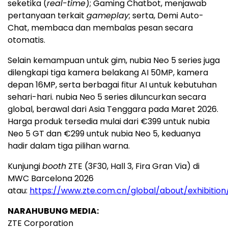
seketika (
real-time
); Gaming Chatbot, menjawab
pertanyaan terkait
gameplay
; serta, Demi Auto-
Chat, membaca dan membalas pesan secara
otomatis.
Selain kemampuan untuk gim, nubia Neo 5 series juga
dilengkapi tiga kamera belakang AI 50MP, kamera
depan 16MP, serta berbagai fitur AI untuk kebutuhan
sehari-hari. nubia Neo 5 series diluncurkan secara
global, berawal dari Asia Tenggara pada Maret 2026.
Harga produk tersedia mulai dari €399 untuk nubia
Neo 5 GT dan €299 untuk nubia Neo 5, keduanya
hadir dalam tiga pilihan warna.
Kunjungi
booth
ZTE (3F30, Hall 3, Fira Gran Via) di
MWC Barcelona 2026
atau:
https://www.zte.com.cn/global/about/exhibitio
NARAHUBUNG MEDIA:
ZTE Corporation