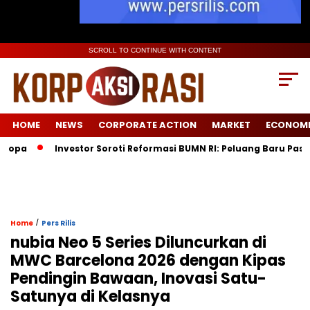
SCROLL TO CONTINUE WITH CONTENT
HOME
NEWS
CORPORATE ACTION
MARKET
ECONOM
Investor Soroti Reformasi BUMN RI: Peluang Baru Pasca Da
/
Home
Pers Rilis
nubia Neo 5 Series Diluncurkan di
MWC Barcelona 2026 dengan Kipas
Pendingin Bawaan, Inovasi Satu-
Satunya di Kelasnya