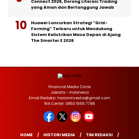
Connect 2026, Dorong Literasi Trading
yang Aman dan Bertanggung Jawab
Huawei Luncurkan Strategi “Grid-
Forming” Terbaru untuk Mendukung
Sistem Kelistrikan Masa Depan di Ajang
The Smarter E 2026
Financial Media Circle
Jakarta - Indonesia
Email Redaksi: harianinvestor@gmail.com
WA Center: 0853 1555 7788
HOME
HISTORI MEDIA
TIM REDAKSI