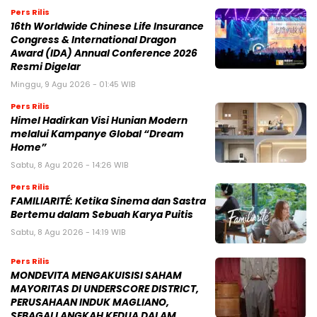
Pers Rilis
16th Worldwide Chinese Life Insurance
Congress & International Dragon
Award (IDA) Annual Conference 2026
Resmi Digelar
Minggu, 9 Agu 2026 - 01:45 WIB
Pers Rilis
Himel Hadirkan Visi Hunian Modern
melalui Kampanye Global “Dream
Home”
Sabtu, 8 Agu 2026 - 14:26 WIB
Pers Rilis
FAMILIARITÉ: Ketika Sinema dan Sastra
Bertemu dalam Sebuah Karya Puitis
Sabtu, 8 Agu 2026 - 14:19 WIB
Pers Rilis
MONDEVITA MENGAKUISISI SAHAM
MAYORITAS DI UNDERSCORE DISTRICT,
PERUSAHAAN INDUK MAGLIANO,
SEBAGAI LANGKAH KEDUA DALAM