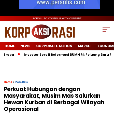
SCROLL TO CONTINUE WITH CONTENT
HOME
NEWS
CORPORATE ACTION
MARKET
ECONOM
pa
Investor Soroti Reformasi BUMN RI: Peluang Baru Pasca 
/
Home
Pers Rilis
Perkuat Hubungan dengan
Masyarakat, Musim Mas Salurkan
Hewan Kurban di Berbagai Wilayah
Operasional