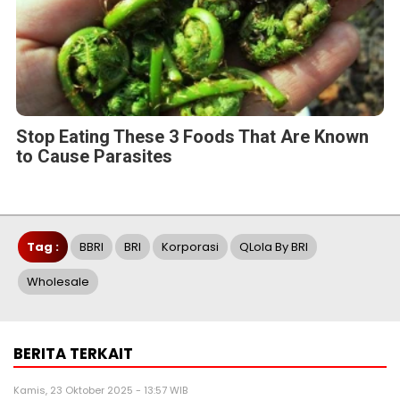
Stop Eating These 3 Foods That Are Known
to Cause Parasites
Tag :
BBRI
BRI
Korporasi
QLola By BRI
Wholesale
BERITA TERKAIT
Kamis, 23 Oktober 2025 - 13:57 WIB