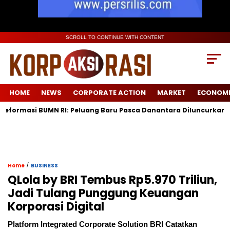
SCROLL TO CONTINUE WITH CONTENT
HOME
NEWS
CORPORATE ACTION
MARKET
ECONOM
asi BUMN RI: Peluang Baru Pasca Danantara Diluncurkan
Low 
/
Home
BUSINESS
QLola by BRI Tembus Rp5.970 Triliun,
Jadi Tulang Punggung Keuangan
Korporasi Digital
Platform Integrated Corporate Solution BRI Catatkan