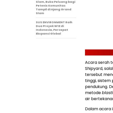
Slam, Buka Peluang bagi
Petenis Komunitas
Tampil di Ajang Grand
Slam
SUS ENVIRONMENT Raih
Dua Proyek WtE di
Indonesia, Percepat
Ekspansi Global
Acara serah t
Shipyard, sala
tersebut men
tinggi, siste
pendukung. De
metode
blast
air bertekanan
Dalam acara i