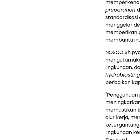
memperkenalk
preparation
d
standardisasi
menggelar dem
memberikan pe
membantu insta
NOSCO Shipya
mengutamakan
lingkungan, d
hydroblasting
perbaikan kap
"Penggunaan 
meningkatkan 
memastikan ke
alur kerja, m
ketergantung
lingkungan ker
Shipyard.