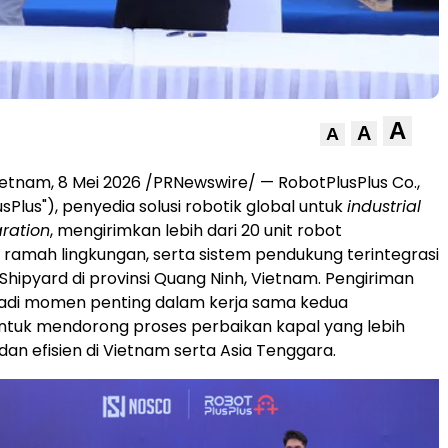
A
A
A
ietnam
,
8 Mei 2026
/PRNewswire/ — RobotPlusPlus Co.,
usPlus"), penyedia solusi robotik global untuk
industrial
ration
, mengirimkan lebih dari 20 unit robot
ramah lingkungan, serta sistem pendukung terintegrasi
hipyard di provinsi Quang Ninh, Vietnam. Pengiriman
jadi momen penting dalam kerja sama kedua
ntuk mendorong proses perbaikan kapal yang lebih
dan efisien di Vietnam serta Asia Tenggara.