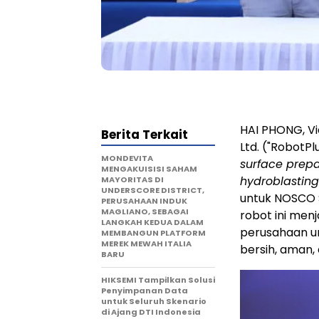
HAI PHONG, V
Berita Terkait
Ltd. ("RobotPl
MONDEVITA
surface prepa
MENGAKUISISI SAHAM
hydroblasting
MAYORITAS DI
UNDERSCORE DISTRICT,
untuk NOSCO S
PERUSAHAAN INDUK
MAGLIANO, SEBAGAI
robot ini men
LANGKAH KEDUA DALAM
perusahaan u
MEMBANGUN PLATFORM
MEREK MEWAH ITALIA
bersih, aman, 
BARU
HIKSEMI Tampilkan Solusi
Penyimpanan Data
untuk Seluruh Skenario
di Ajang DTI Indonesia