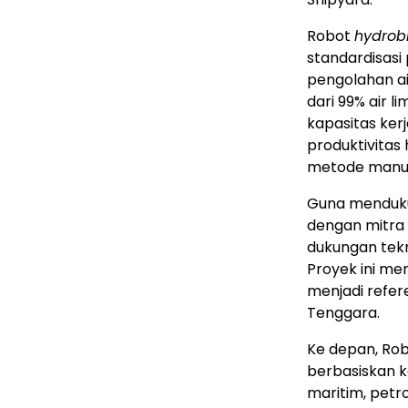
Robot
hydrob
standardisasi
pengolahan a
dari 99% air 
kapasitas ker
produktivitas
metode manua
Guna menduku
dengan mitra 
dukungan tekn
Proyek ini me
menjadi refere
Tenggara.
Ke depan, Rob
berbasiskan k
maritim, petro