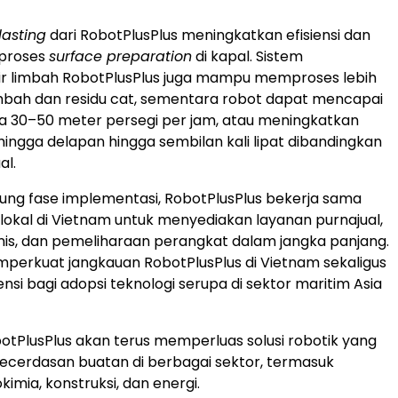
lasting
dari RobotPlusPlus meningkatkan efisiensi dan
 proses
surface preparation
di kapal. Sistem
ir limbah RobotPlusPlus juga mampu memproses lebih
limbah dan residu cat, sementara robot dapat mencapai
ja 30–50 meter persegi per jam, atau meningkatkan
 hingga delapan hingga sembilan kali lipat dibandingkan
l.
ng fase implementasi, RobotPlusPlus bekerja sama
lokal di Vietnam untuk menyediakan layanan purnajual,
is, dan pemeliharaan perangkat dalam jangka panjang.
mperkuat jangkauan RobotPlusPlus di Vietnam sekaligus
nsi bagi adopsi teknologi serupa di sektor maritim Asia
otPlusPlus akan terus memperluas solusi robotik yang
ecerdasan buatan di berbagai sektor, termasuk
kimia, konstruksi, dan energi.