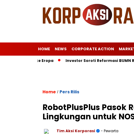
HOME
NEWS
CORPORATE ACTION
MARKE
at Istri ke Eropa
Investor Soroti Reformasi BUMN RI: Pelua
Home
Pers Rilis
/
RobotPlusPlus Pasok 
Lingkungan untuk NOS
Tim Aksi Korporasi
- Pewarta