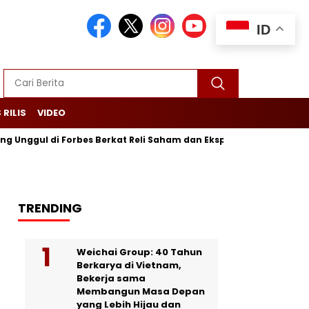
ID
 RILIS
VIDEO
 di Forbes Berkat Reli Saham dan Ekspor Batu Bara
Purbaya
TRENDING
Weichai Group: 40 Tahun
Berkarya di Vietnam,
Bekerja sama
Membangun Masa Depan
yang Lebih Hijau dan