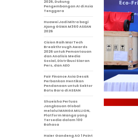
2026, Dukung
Pengembangan AI di Asia
Tenggara
Huawei Jadi Mitra bagi
Ajang GSMA M360 ASEAN
2026
Cision Raih MarTech
Breakthrough Awards
2026 untuk Pemantauan
dan Analisis Media
Sosial, Distribusi Siaran
Pers, dan AEO
Fair Finance Asia Desak
Perbankan Hentikan
Pendanaan untuk Sektor
Batu Bara di ASEAN
Shueisha Perluas
Jangkauan Global
melalui MANGA MILLION,
Platform Manga yang
Tersedia dalam 100
Bahasa
Haier Gandeng AO 1 Point