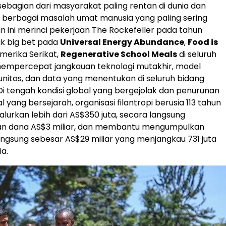
bagian dari masyarakat paling rentan di dunia dan
erbagai masalah umat manusia yang paling sering
an ini merinci pekerjaan The Rockefeller pada tahun
k big bet pada
Universal Energy Abundance
,
Food is
merika Serikat,
Regenerative School Meals
di seluruh
mempercepat jangkauan teknologi mutakhir, model
nitas, dan data yang menentukan di seluruh bidang
 Di tengah kondisi global yang bergejolak dan penurunan
 yang bersejarah, organisasi filantropi berusia 113 tahun
alurkan lebih dari AS$350 juta, secara langsung
 dana AS$3 miliar, dan membantu mengumpulkan
angsung sebesar AS$29 miliar yang menjangkau 731 juta
a.