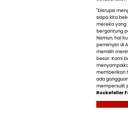
"Disrupsi men
siapa kita be
mereka yang 
bergantung p
Namun, hal it
pemimpin di Am
memilih meni
besar. Kami 
menyampaikan
memberikan ha
ada gangguan
mempersulit p
Rockefeller 