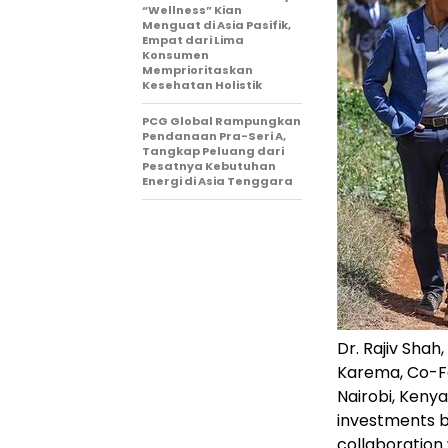
“Wellness” Kian
Menguat di Asia Pasifik,
Empat dari Lima
Konsumen
Memprioritaskan
Kesehatan Holistik
PCG Global Rampungkan
Pendanaan Pra-Seri A,
Tangkap Peluang dari
Pesatnya Kebutuhan
Energi di Asia Tenggara
Dr. Rajiv Shah
Karema, Co-Fo
Nairobi, Kenya
investments b
collaboration