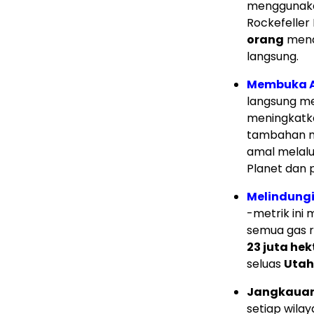
menggunakan
Rockefeller
orang
menda
langsung.
Membuka Ar
langsung m
meningkatk
tambahan 
amal melalu
Planet dan p
Melindungi
-metrik ini
semua gas r
23 juta he
seluas
Utah
Jangkauan
setiap wilay