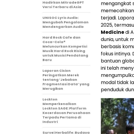
Hadirkan MitradeGPT
mengangkat se
Versi Terbaru di Asia
memecahkan b
terjadi. Lapor
UNISOC Lyric Audio:
Mengubah Pengalaman
2025, termasu
Mendengarkan Audio
Medicine
di A
Hard Rock Cafe dan
dunia, untuk 
Coca-Cola®
berbasis komu
Meluncurkan Kompetisi
Musik Hard Rock Rising
fokus intinya.
untuk Musisi Pendatang
Baru
bantuan global
ini telah meny
Laporan Cision
mengumpulkan
Peringatkan Merek
tentang ‘Jebakan
modal tidak l
Fragmentasi Data’ yang
Merugikan
penduduk duni
Lockton
Memperkenalkan
Lockton SAGE: Platform
Kecerdasan Perusahaan
Terpadu Pertama di
Industri
Survei Herbalife: Budaya