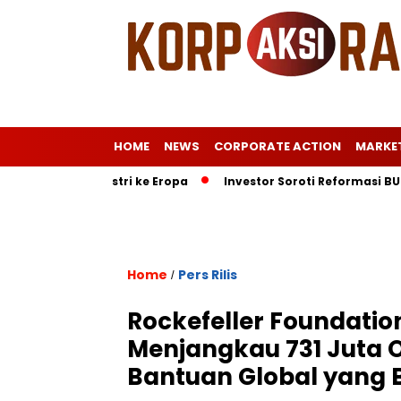
HOME
NEWS
CORPORATE ACTION
MARKE
l Surat Istri ke Eropa
Investor Soroti Reformasi BUMN RI: 
Home
Pers Rilis
/
Rockefeller Foundatio
Menjangkau 731 Juta 
Bantuan Global yang B