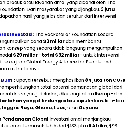
 produk atau layanan amal yang didanai oleh The
 Foundation. Dari masyarakat yang dijangkau,
3 juta
patkan hasil yang jelas dan terukur dari intervensi
us Investasi
:
The Rockefeller Foundation secara
engumpulkan dana
$3 miliar
dan membantu
an konsep yang secara tidak langsung mengumpulkan
modal
$29 miliar
–
total $32 miliar
– untuk intervensi
i pekerjaan Global Energy Alliance for People and
ara mitra lainnya.
 Bumi
:
Upaya tersebut menghasilkan
84 juta ton CO₂e
 memperhitungkan total potensi pemanasan global dari
umah kaca yang dihindari, dikurangi, atau diserap -dan
ktar lahan yang dilindungi atau dipulihkan
, kira-kira
,
Inggris Raya
,
Ghana
,
Laos
, atau
Guyana
.
 Pendanaan Global:
Investasi amal menjangkau
ah utama, termasuk lebih dari $133 juta di
Afrika
; $93