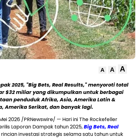
A
A
A
k 2025, "Big Bets, Real Results," menyoroti total
r $32 miliar yang dikumpulkan untuk berbagai
utaan penduduk Afrika, Asia, Amerika Latin &
a, Amerika Serikat, dan banyak lagi.
 Mei 2026
/PRNewswire/ — Hari ini The Rockefeller
rilis Laporan Dampak tahun 2025,
Big Bets, Real
si rincian investasi strategis selama satu tahun untuk