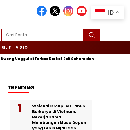
ID
 RILIS
VIDEO
nggul di Forbes Berkat Reli Saham dan Ekspor Batu Bara
Pu
TRENDING
Weichai Group: 40 Tahun
Berkarya di Vietnam,
Bekerja sama
Membangun Masa Depan
yang Lebih Hijau dan