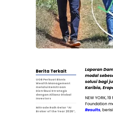
Laporan Dampa
Berita Terkait
modal sebesa
UOB Perkuat Bisnis
solusi bagi j
Wealth Management
Karibia, Erop
melalui Kemitraan
Distribusi Strategis
dengan Allianz Global
NEW YORK
,
19
Investors
Foundation me
Mitrade Raih Gelar “AI
Results
, beri
Broker of the Year 2026”,