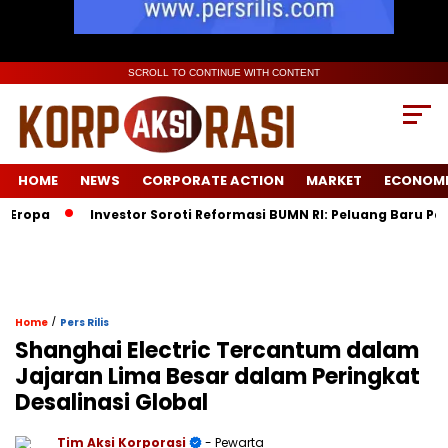
SCROLL TO CONTINUE WITH CONTENT
HOME
NEWS
CORPORATE ACTION
MARKET
ECONOM
pa
Investor Soroti Reformasi BUMN RI: Peluang Baru Pasca D
/
Home
Pers Rilis
Shanghai Electric Tercantum dalam
Jajaran Lima Besar dalam Peringkat
Desalinasi Global
Tim Aksi Korporasi
- Pewarta