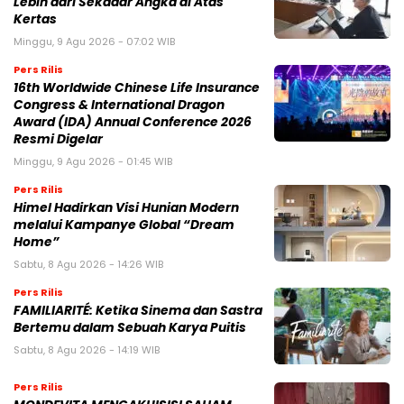
Lebih dari Sekadar Angka di Atas
Kertas
Minggu, 9 Agu 2026 - 07:02 WIB
Pers Rilis
16th Worldwide Chinese Life Insurance
Congress & International Dragon
Award (IDA) Annual Conference 2026
Resmi Digelar
Minggu, 9 Agu 2026 - 01:45 WIB
Pers Rilis
Himel Hadirkan Visi Hunian Modern
melalui Kampanye Global “Dream
Home”
Sabtu, 8 Agu 2026 - 14:26 WIB
Pers Rilis
FAMILIARITÉ: Ketika Sinema dan Sastra
Bertemu dalam Sebuah Karya Puitis
Sabtu, 8 Agu 2026 - 14:19 WIB
Pers Rilis