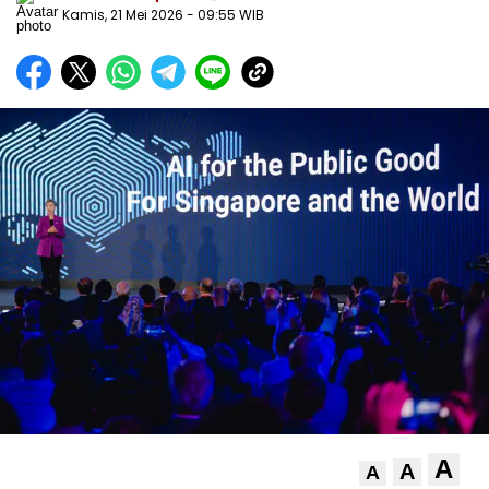
Kamis, 21 Mei 2026
- 09:55 WIB
A
A
A