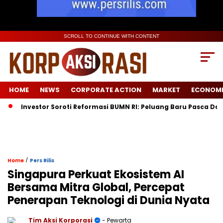
SCROLL TO CONTINUE WITH CONTENT
HOME
NEWS
CORPORATE ACTION
MARKET
ECONOM
vestor Soroti Reformasi BUMN RI: Peluang Baru Pasca Danantara 
/
Home
Pers Rilis
Singapura Perkuat Ekosistem AI
Bersama Mitra Global, Percepat
Penerapan Teknologi di Dunia Nyata
Tim Aksi Korporasi
- Pewarta