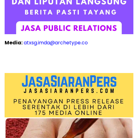
Media:
atxsg.imda@archetype.co