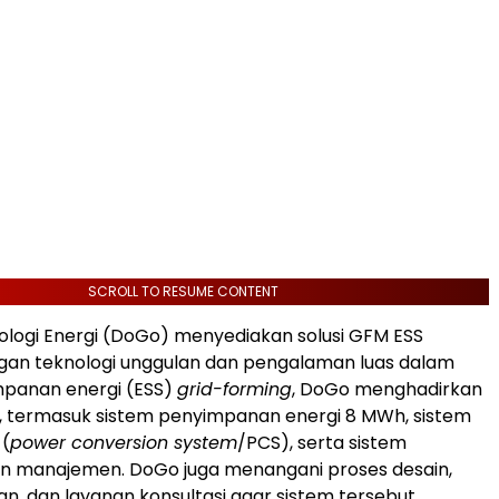
SCROLL TO RESUME CONTENT
logi Energi (DoGo) menyediakan solusi GFM ESS
gan teknologi unggulan dan pengalaman luas dalam
mpanan energi (ESS)
grid-forming
, DoGo menghadirkan
p, termasuk sistem penyimpanan energi 8 MWh, sistem
 (
power conversion system
/PCS), serta sistem
an manajemen. DoGo juga menangani proses desain,
gan, dan layanan konsultasi agar sistem tersebut