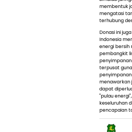
membentuk jari
mengatasi tan
terhubung den
Donasi ini jug
Indonesia me
energi bersi
pembangkit li
penyimpanan b
terpusat guna
penyimpanan e
menawarkan j
dapat diperlu
"pulau energi"
keseluruhan 
pencapaian ta