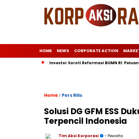
HOME
NEWS
CORPORATE ACTION
MARKE
ke Eropa
Investor Soroti Reformasi BUMN RI: Peluang Baru P
Home
Pers Rilis
/
Solusi DG GFM ESS Duku
Terpencil Indonesia
Tim Aksi Korporasi
- Pewarta