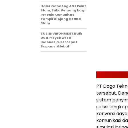
Haier Gandeng AO 1 Point
Slam, Buka Peluang bagi
Petenis Komunitas
Tampil di Ajang Grand
Slam
SUS ENVIRONMENT Raih
Dua Proyek WtE di
Indonesia, Percepat
Ekspansi Global
PT Dogo Tekno
tersebut. Den
sistem penyi
solusi lengka
konversi daya
komunikasi d
simulasi jarin