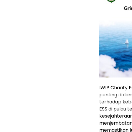
IWIP Charity 
penting dalam
terhadap kebe
ESS di pulau t
kesejahteraan
menjembatani 
memastikan l