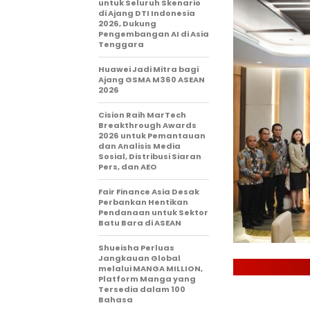
untuk Seluruh Skenario
di Ajang DTI Indonesia
2026, Dukung
Pengembangan AI di Asia
Tenggara
Huawei Jadi Mitra bagi
Ajang GSMA M360 ASEAN
2026
Cision Raih MarTech
Breakthrough Awards
2026 untuk Pemantauan
dan Analisis Media
Sosial, Distribusi Siaran
Pers, dan AEO
Fair Finance Asia Desak
Perbankan Hentikan
Pendanaan untuk Sektor
Batu Bara di ASEAN
Shueisha Perluas
Jangkauan Global
melalui MANGA MILLION,
Platform Manga yang
Tersedia dalam 100
Bahasa