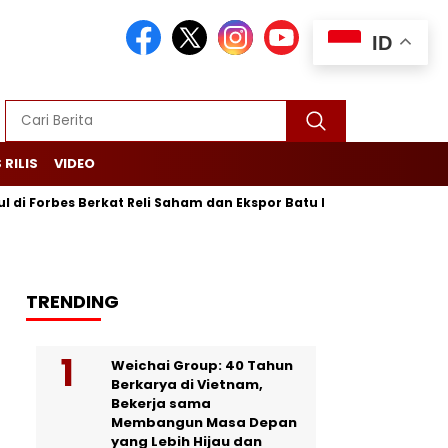
ID
 RILIS
VIDEO
s Berkat Reli Saham dan Ekspor Batu Bara
Purbaya Maju Lag
TRENDING
Weichai Group: 40 Tahun
Berkarya di Vietnam,
Bekerja sama
Membangun Masa Depan
yang Lebih Hijau dan