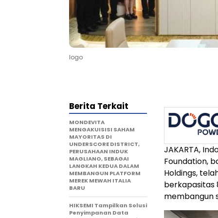
logo
Berita Terkait
MONDEVITA
MENGAKUISISI SAHAM
MAYORITAS DI
UNDERSCORE DISTRICT,
JAKARTA, Indo
PERUSAHAAN INDUK
MAGLIANO, SEBAGAI
Foundation, ba
LANGKAH KEDUA DALAM
Holdings, tel
MEMBANGUN PLATFORM
MEREK MEWAH ITALIA
berkapasitas 
BARU
membangun sis
HIKSEMI Tampilkan Solusi
Penyimpanan Data