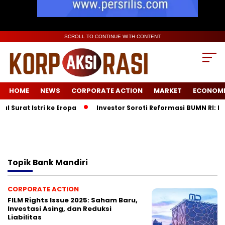
SCROLL TO CONTINUE WITH CONTENT
HOME
NEWS
CORPORATE ACTION
MARKET
ECONOM
Surat Istri ke Eropa
Investor Soroti Reformasi BUMN RI: P
Topik
Bank Mandiri
CORPORATE ACTION
FILM Rights Issue 2025: Saham Baru,
Investasi Asing, dan Reduksi
Liabilitas