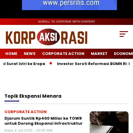
SCROLL TO CONTINUE WITH CONTENT
HOME
NEWS
CORPORATE ACTION
MARKET
ECONOM
Surat Istri ke Eropa
Investor Soroti Reformasi BUMN RI: Pe
Topik
Ekspansi Menara
CORPORATE ACTION
Djarum Suntik Rp400 Miliar ke TOWR
untuk Dorong Ekspansi Infrastruktur
Rabu, 9 Juli 2025 - 20:39 WIB