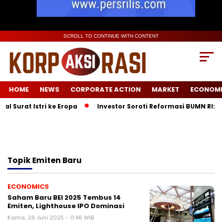
SCROLL TO CONTINUE WITH CONTENT
HOME
NEWS
CORPORATE ACTION
MARKET
ECONOM
 Surat Istri ke Eropa
Investor Soroti Reformasi BUMN RI: P
Topik
Emiten Baru
ECONOMICS
Saham Baru BEI 2025 Tembus 14
Emiten, Lighthouse IPO Dominasi
Kamis, 26 Juni 2025 - 11:46 WIB