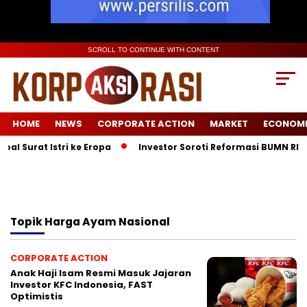
SCROLL TO CONTINUE WITH CONTENT
HOME
NEWS
CORPORATE ACTION
MARKET
ECONOM
l Surat Istri ke Eropa
Investor Soroti Reformasi BUMN RI: 
Topik
Harga Ayam Nasional
CORPORATE ACTION
Anak Haji Isam Resmi Masuk Jajaran
Investor KFC Indonesia, FAST
Optimistis