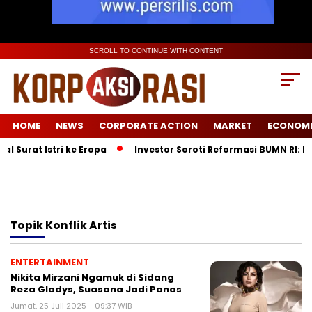
SCROLL TO CONTINUE WITH CONTENT
HOME
NEWS
CORPORATE ACTION
MARKET
ECONOM
Surat Istri ke Eropa
Investor Soroti Reformasi BUMN RI: P
Topik
Konflik Artis
ENTERTAINMENT
Nikita Mirzani Ngamuk di Sidang
Reza Gladys, Suasana Jadi Panas
Jumat, 25 Juli 2025 - 09:37 WIB