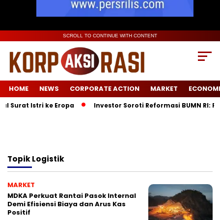
SCROLL TO CONTINUE WITH CONTENT
HOME
NEWS
CORPORATE ACTION
MARKET
ECONOM
Surat Istri ke Eropa
Investor Soroti Reformasi BUMN RI: Pe
Topik
Logistik
MARKET
MDKA Perkuat Rantai Pasok Internal
Demi Efisiensi Biaya dan Arus Kas
Positif