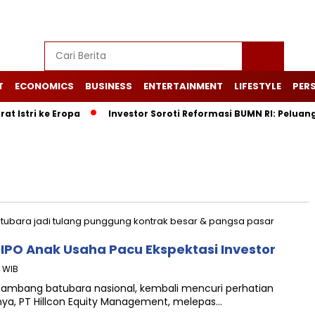
T
ECONOMICS
BUSINESS
ENTERTAINMENT
LIFESTYLE
PERS
at Istri ke Eropa
Investor Soroti Reformasi BUMN RI: Pelua
 IPO Anak Usaha Pacu Ekspektasi Investor
3 WIB
r tambang batubara nasional, kembali mencuri perhatian
inya, PT Hillcon Equity Management, melepas…