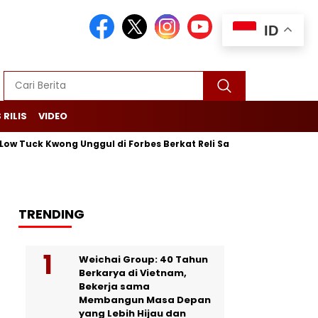
ID
 RILIS
VIDEO
w Tuck Kwong Unggul di Forbes Berkat Reli Saham dan Ekspor Bat
TRENDING
Weichai Group: 40 Tahun
Berkarya di Vietnam,
Bekerja sama
Membangun Masa Depan
yang Lebih Hijau dan