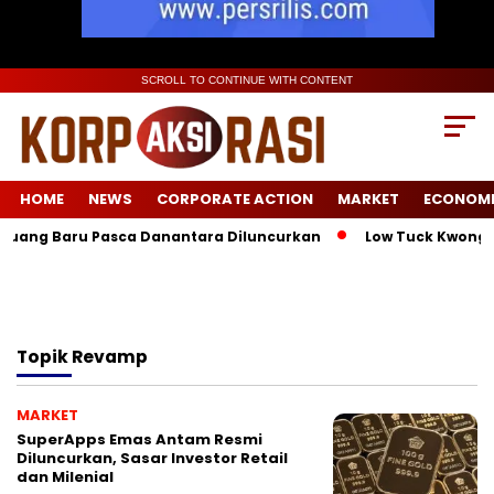
SCROLL TO CONTINUE WITH CONTENT
HOME
NEWS
CORPORATE ACTION
MARKET
ECONOM
eluang Baru Pasca Danantara Diluncurkan
Low Tuck Kwong Un
Topik
Revamp
MARKET
SuperApps Emas Antam Resmi
Diluncurkan, Sasar Investor Retail
dan Milenial