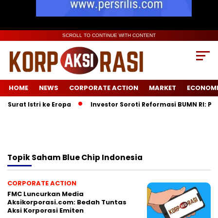
SCROLL TO CONTINUE WITH CONTENT
HOME
NEWS
CORPORATE ACTION
MARKET
ECONOM
Surat Istri ke Eropa
Investor Soroti Reformasi BUMN RI: Pe
Topik
Saham Blue Chip Indonesia
CORPORATE ACTION
FMC Luncurkan Media
Aksikorporasi.com: Bedah Tuntas
Aksi Korporasi Emiten