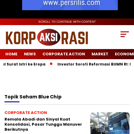
SCROLL TO CONTINUE WITH CONTENT
HOME
NEWS
CORPORATE ACTION
MARKET
ECONOM
Surat Istri ke Eropa
Investor Soroti Reformasi BUMN RI: Pe
Topik
Saham Blue Chip
CORPORATE ACTION
Remala Abadi dan Sinyal Kuat
Konsolidasi, Pasar Tunggu Manuver
Berikutnya