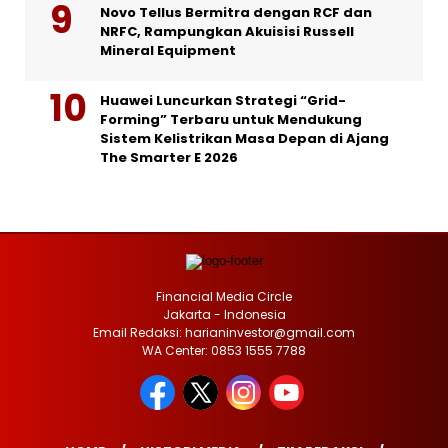
Novo Tellus Bermitra dengan RCF dan
NRFC, Rampungkan Akuisisi Russell
Mineral Equipment
Huawei Luncurkan Strategi “Grid-
Forming” Terbaru untuk Mendukung
Sistem Kelistrikan Masa Depan di Ajang
The Smarter E 2026
Financial Media Circle
Jakarta - Indonesia
Email Redaksi: harianinvestor@gmail.com
WA Center: 0853 1555 7788